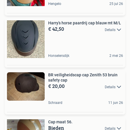
Hengelo
25 jul 26
Harry’s horse paardrij cap blauw mt M/L
€ 42,50
Details
Honselersdijk
2 mei 26
BR veiligheidscap cap Zenith 53 bruin
safety cap
€ 20,00
Details
Schraard
11 jun 26
Cap maat 56.
Bieden
Details