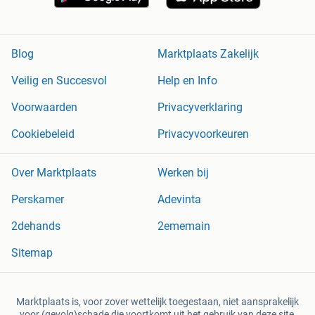
Blog
Marktplaats Zakelijk
Veilig en Succesvol
Help en Info
Voorwaarden
Privacyverklaring
Cookiebeleid
Privacyvoorkeuren
Over Marktplaats
Werken bij
Perskamer
Adevinta
2dehands
2ememain
Sitemap
Marktplaats is, voor zover wettelijk toegestaan, niet aansprakelijk
voor (gevolg)schade die voortkomt uit het gebruik van deze site,