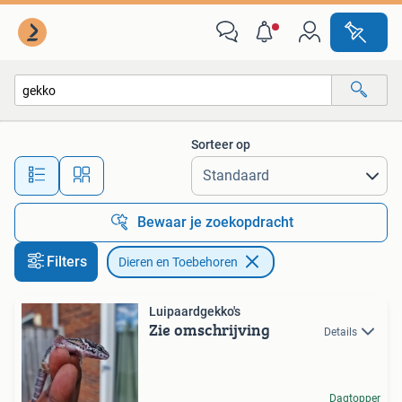
Dieren en Toebehoren
Sorteer op
Alle afstanden…
Bewaar je zoekopdracht
Filters
Dieren en Toebehoren
Luipaardgekko's
Zie omschrijving
Details
Dagtopper