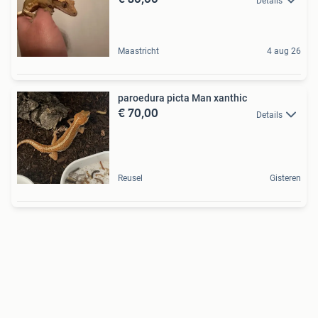
Details
Maastricht
4 aug 26
paroedura picta Man xanthic
€ 70,00
Details
Reusel
Gisteren