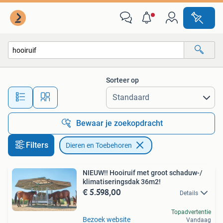
Dieren en Toebehoren
Sorteer op
Alle afstanden…
Bewaar je zoekopdracht
Filters
Dieren en Toebehoren
NIEUW!! Hooiruif met groot schaduw-/
klimatiseringsdak 36m2!
€ 5.598,00
Details
Topadvertentie
Bezoek website
Vandaag