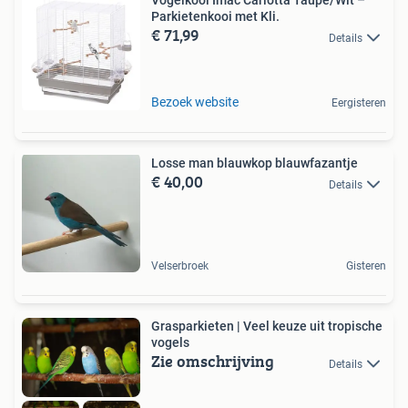
Vogelkooi Imac Carlotta Taupe/Wit –
Parkietenkooi met Kli.
€ 71,99
Details
Bezoek website
Eergisteren
Losse man blauwkop blauwfazantje
€ 40,00
Details
Velserbroek
Gisteren
Grasparkieten | Veel keuze uit tropische
vogels
Zie omschrijving
Details