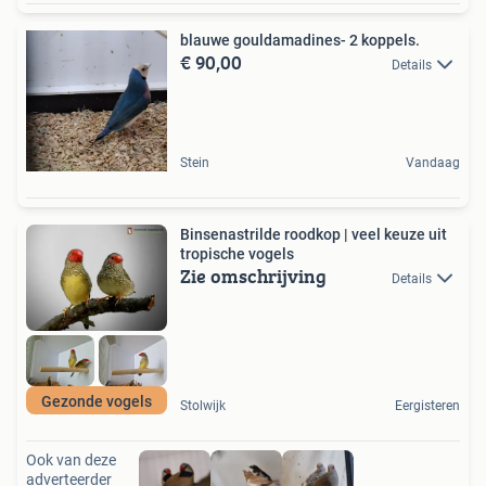
blauwe gouldamadines- 2 koppels.
€ 90,00
Details
Stein
Vandaag
Binsenastrilde roodkop | veel keuze uit
tropische vogels
Zie omschrijving
Details
Gezonde vogels
Stolwijk
Eergisteren
Ook van deze
adverteerder