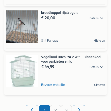
broedkoppel rijstvogels
€ 20,00
Details
Sint Pancras
Gisteren
Vogelkooi Duvo Iza 2 Wit – Binnenkooi
voor parkieten en k.
€ 44,99
Details
Bezoek website
Gisteren
1
2
3