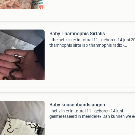
Baby Thamnophis Sirtalis
- the het zijn er in totaal 11 - geboren 14 juni 2
thamnophis sirtalis x thamnophis radix -
geïnteresseerd in meerdere? Dan kunnen we e
mooie prijs ervan maken. - Als u interesse heef
graag een
Baby kousenbandslangen
- het zijn er in totaal 11 - geboren 14 juni -
geïnteresseerd in meerdere? Dan kunnen we e
mooie prijs ervan maken. - Als u interesse heef
graag een foto sturen van het terrarium zoda
weten dat