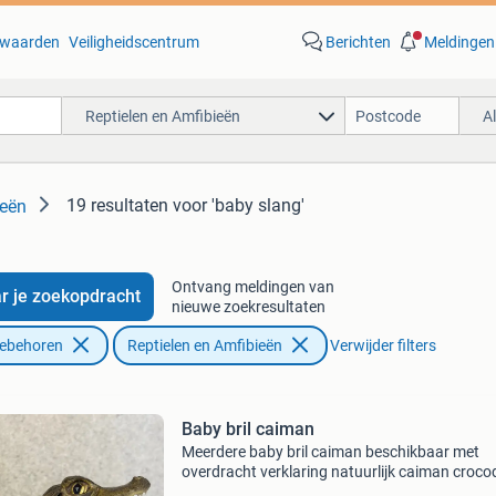
waarden
Veiligheidscentrum
Berichten
Meldingen
Reptielen en Amfibieën
A
19 resultaten
voor 'baby slang'
ieën
Ontvang meldingen van
r je zoekopdracht
nieuwe zoekresultaten
oebehoren
Reptielen en Amfibieën
Verwijder filters
Baby bril caiman
Meerdere baby bril caiman beschikbaar met
overdracht verklaring natuurlijk caiman croco
opgelet worden groot! Prijs 200 stuk 350 kopp