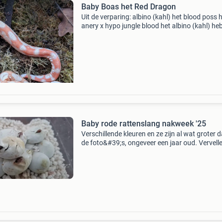
Baby Boas het Red Dragon
Uit de verparing: albino (kahl) het blood poss 
anery x hypo jungle blood het albino (kahl) h
wij de volgende dieren beschikbaar: 1.0 Sung
jungle het blood poss het anery 1.0 Hypo dh r
Baby rode rattenslang nakweek '25
Verschillende kleuren en ze zijn al wat groter 
de foto&#39;s, ongeveer een jaar oud. Vervell
goed en eten goed (diepvriesmuisjes). Eventue
apeldoorn af te spreken voor overdracht! An