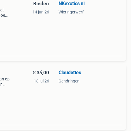
Bieden
NKexotics nl
het
14 jun 26
Wieringerwerf
ebben
low
ed dr
€ 35,00
Claudettes
dan op
18 jul 26
Gendringen
en
el in