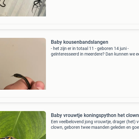
Baby kousenbandslangen
- het zijn er in totaal 11 - geboren 14 juni -
geïnteresseerd in meerdere? Dan kunnen we e
mooie prijs ervan maken. - Als u interesse heef
graag een foto sturen van het terrarium zoda
weten dat
Baby vrouwtje koningspython het clown
Een veelbelovend jong vrouwtje, drager (het) 
clown, geboren twee maanden geleden en goe
gang met eten. Dit vrouwtje draagt het clown
en is daarmee een mooie basis voor toekomst