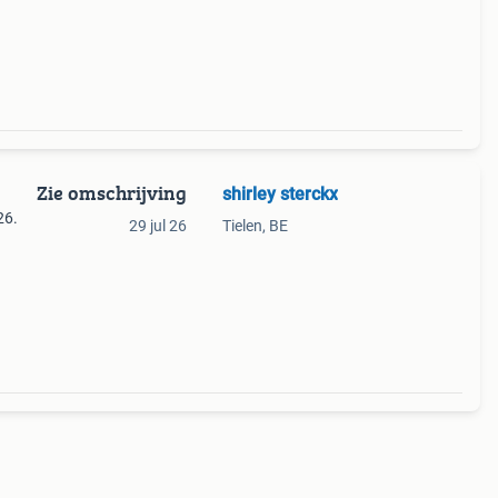
Zie omschrijving
shirley sterckx
26.
29 jul 26
Tielen, BE
 te
n foto