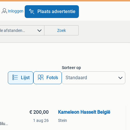
Inloggen
Plaats advertentie
lle afstanden…
Zoek
Sorteer op
Lijst
Foto’s
€ 200,00
Kameleon Hasselt België
1 aug 26
Stein
dilus
el