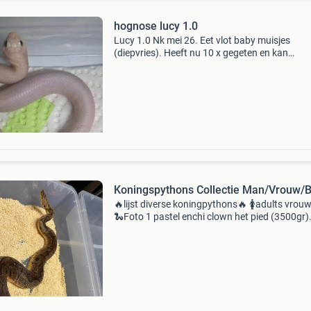
hognose lucy 1.0
Lucy 1.0 Nk mei 26. Eet vlot baby muisjes
(diepvries). Heeft nu 10 x gegeten en kan
vertrekken. Prijs mail of gsm. Bij interesse
0032498835915. Mvg luc.
Koningspythons Collectie Man/Vrouw/
🔥lijst diverse koningpythons🔥 🚺adults vrouw
🐍Foto 1 pastel enchi clown het pied (3500gr)
proven breeder 300€ 🐍foto 2 vanilla het puzz
(2400gr) proven breeder 150€ (verkocht) 🐍fo