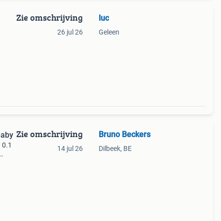
Zie omschrijving
luc
26 jul 26
Geleen
Zie omschrijving
Bruno Beckers
Baby
 0.1
14 jul 26
Dilbeek, BE
le
t