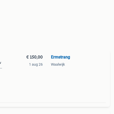
€ 150,00
Ermstrang
w
1 aug 26
Waalwijk
oto
en