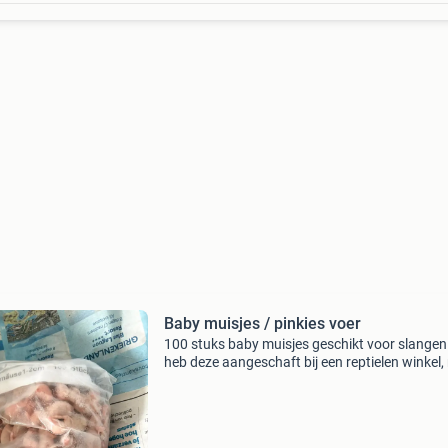
Baby muisjes / pinkies voer
100 stuks baby muisjes geschikt voor slangen.
heb deze aangeschaft bij een reptielen winkel,
het blijkt dat het te klein is voor mij eigen slang
pakket is nog niet open gemaakt en het word