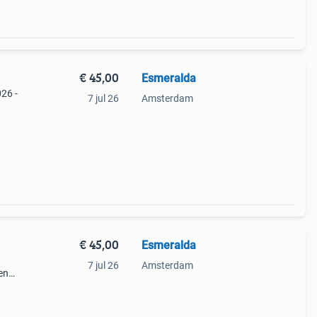
€ 45,00
Esmeralda
026 -
7 jul 26
Amsterdam
en
t
€ 45,00
Esmeralda
7 jul 26
Amsterdam
en
t
t we