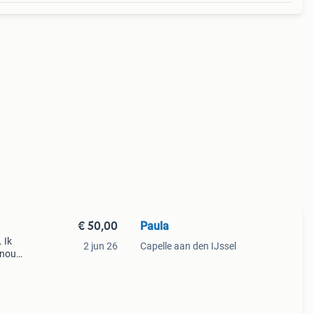
€ 50,00
Paula
 Ik
2 jun 26
Capelle aan den IJssel
 nou
. De