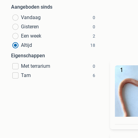
Aangeboden sinds
Vandaag
0
Gisteren
0
Een week
2
Altijd
18
Eigenschappen
Met terrarium
0
Tam
6