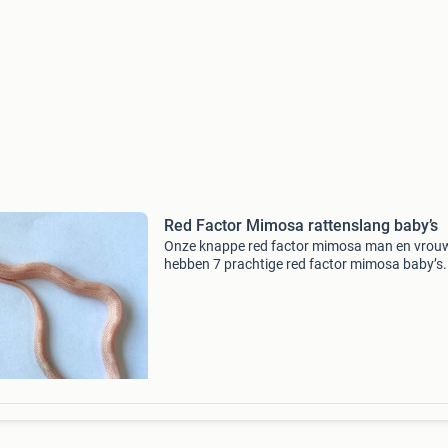
Red Factor Mimosa rattenslang baby’s
Onze knappe red factor mimosa man en vrou
hebben 7 prachtige red factor mimosa baby’s.
Hypo snow en ultramel ghost. Op de laatste f
papa en mama. Ze zijn allemaal goed verveld 
krijgen vanaf nu