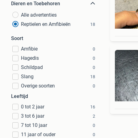
Dieren en Toebehoren
Alle advertenties
Reptielen en Amfibieën
18
Soort
Amfibie
0
Hagedis
0
Schildpad
0
Slang
18
Overige soorten
0
Leeftijd
0 tot 2 jaar
16
3 tot 6 jaar
2
7 tot 10 jaar
0
11 jaar of ouder
0