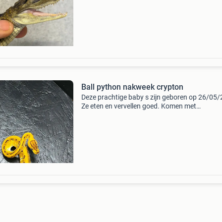
geldig tot 7/8/26!!
Ball python nakweek crypton
Deze prachtige baby s zijn geboren op 26/05/
Ze eten en vervellen goed. Komen met
overdrachtspapieren. Allemaal samen of apart
koop. Foto 1: 0.1 Pinstripe od yb enchi crypto
2: 1.0 Pinstri