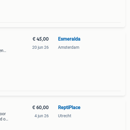
€ 45,00
Esmeralda
20 jun 26
Amsterdam
en
t
t we
€ 60,00
ReptiPlace
voor
4 jun 26
Utrecht
d op
-gen
ige