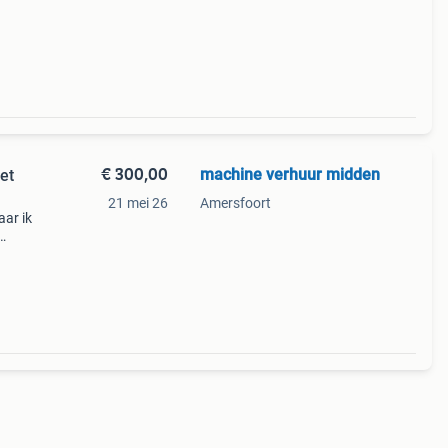
s en
€ 300,00
machine verhuur midden
et
21 mei 26
Amersfoort
aar ik