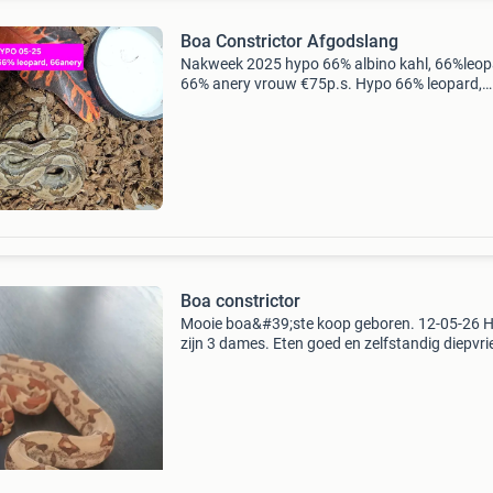
Boa Constrictor Afgodslang
Nakweek 2025 hypo 66% albino kahl, 66%leop
66% anery vrouw €75p.s. Hypo 66% leopard,
66%vpi man €100p.s. Motley 66% leopard, 66
man €125p.s. Wij zijn in het bezit van alle ben
Boa constrictor
Mooie boa&#39;ste koop geboren. 12-05-26 H
zijn 3 dames. Eten goed en zelfstandig diepvri
muisjes. Ziekte en mijt vrij uit eigen kweek. Fo
is een hypo jungle 100%sharp albino /66%het