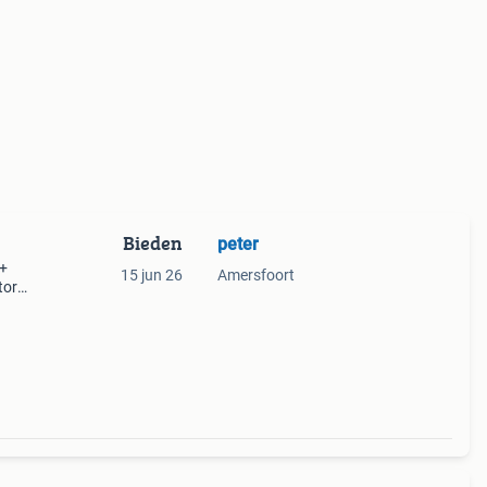
Bieden
peter
 +
15 jun 26
Amersfoort
tor
ahl