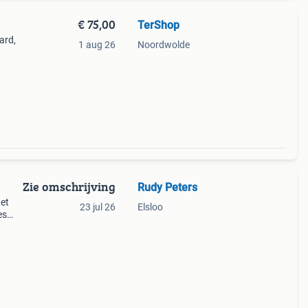
€ 75,00
TerShop
ard,
1 aug 26
Noordwolde
%vpi
od
Zie omschrijving
Rudy Peters
et
23 jul 26
Elsloo
es
to 1&2