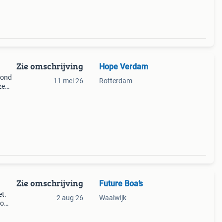
Zie omschrijving
Hope Verdam
rond
11 mei 26
Rotterdam
ze
zen
. Voo
Zie omschrijving
Future Boa’s
et.
2 aug 26
Waalwijk
po
s.