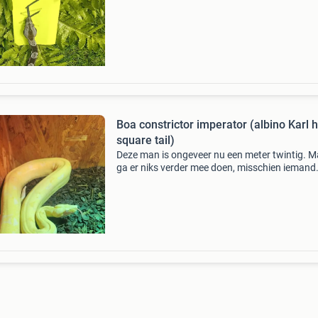
vervelling gehad eten hier diepvries ratten pup
jo
Boa constrictor imperator (albino Karl h
square tail)
Deze man is ongeveer nu een meter twintig. M
ga er niks verder mee doen, misschien iemand
anders