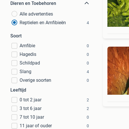
Dieren en Toebehoren
Alle advertenties
Reptielen en Amfibieën
4
Soort
Amfibie
0
Hagedis
0
Schildpad
0
Slang
4
Overige soorten
0
Leeftijd
0 tot 2 jaar
2
3 tot 6 jaar
2
7 tot 10 jaar
0
11 jaar of ouder
0