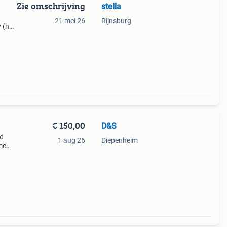
Zie omschrijving
stella
21 mei 26
Rijnsburg
 (het
t end
€ 150,00
D&S
id
1 aug 26
Diepenheim
me