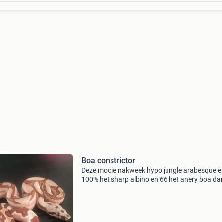
Boa constrictor
Deze mooie nakweek hypo jungle arabesque e
100% het sharp albino en 66 het anery boa da
geboren 12-05-26 en is nu 2 x verveld en eet
diepvries muisjes. Prijs € 475,- moeder is een
sunglow a