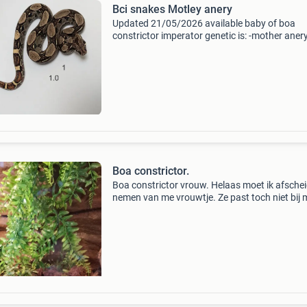
Bci snakes Motley anery
Updated 21/05/2026 available baby of boa
constrictor imperator genetic is: -mother anery
not proved) -father motley t+vpi from boaline
(famous breeder from italy) babies are born a
of june 2
Boa constrictor.
Boa constrictor vrouw. Helaas moet ik afsche
nemen van me vrouwtje. Ze past toch niet bij 
mannetje. Wie kan haar een goed thuis geven.