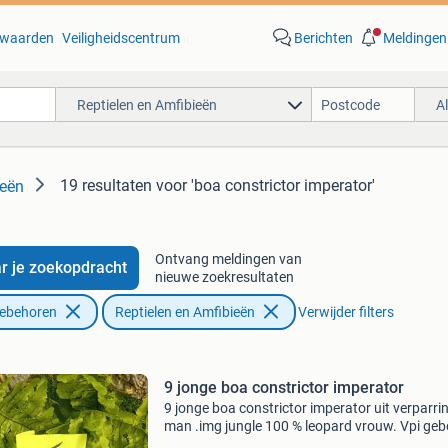
waarden
Veiligheidscentrum
Berichten
Meldingen
Reptielen en Amfibieën
A
19 resultaten
voor 'boa constrictor imperator'
ieën
Ontvang meldingen van
r je zoekopdracht
nieuwe zoekresultaten
oebehoren
Reptielen en Amfibieën
Verwijder filters
9 jonge boa constrictor imperator
9 jonge boa constrictor imperator uit verparri
man .img jungle 100 % leopard vrouw. Vpi ge
24.04.2026 Heb al meerdere malen gegeten en