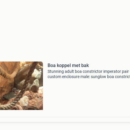
Boa koppel met bak
Stunning adult boa constrictor imperator pair
custom enclosure male: sunglow boa constric
imperator • born: 2020 • healthy and well-
established adult proven breeder female: het k
alb