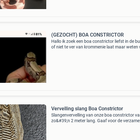
(GEZOCHT) BOA CONSTRICTOR
Hallo ik zoek een boa constrictor liefst in de b
of niet te ver van krommenie laat maar weten
hebt zitten liefst met foto mogen van alle kleur
varianten zijn ook albino
Vervelling slang Boa Constrictor
Slangenvervelling van onze boa constrictor v
zo&#39;n 2 meter lang. Gaaf voor de verzame
of voor educatieve doeleinden/spreekbeurt. Ik
er een waxinelichtje naast gezet om te zien ho