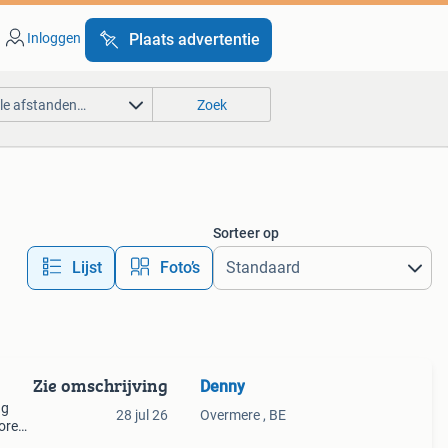
Inloggen
Plaats advertentie
lle afstanden…
Zoek
Sorteer op
Lijst
Foto’s
Zie omschrijving
Denny
ng
28 jul 26
Overmere , BE
boren
 2 x