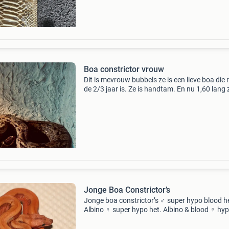
Boa constrictor vrouw
Dit is mevrouw bubbels ze is een lieve boa die 
de 2/3 jaar is. Ze is handtam. En nu 1,60 lang 
zoekt een nieuw huisje omdat ik zelf ga verhui
en kan geen 1 van me reptiele kan mee nemen
Jonge Boa Constrictor’s
Jonge boa constrictor’s ♂ super hypo blood h
Albino ♀ super hypo het. Albino & blood ♀ hy
(poss. Super) het. Albino & blood ♂ hypo (pos
Super) het. Albino & blood ♀ super hypo het.