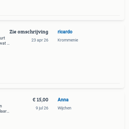
Zie omschrijving
ricardo
uurt
23 apr 26
Krommenie
 wat u
€ 15,00
Anna
an
9 jul 26
Wijchen
laar
 heb
e gro