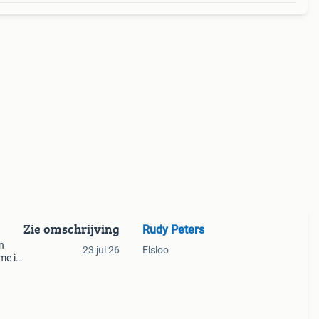
Zie omschrijving
Rudy Peters
n
23 jul 26
Elsloo
me is