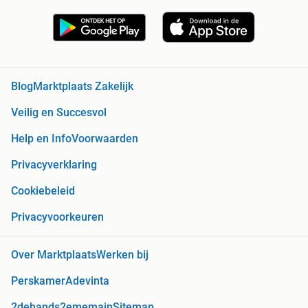
Blog
Marktplaats Zakelijk
Veilig en Succesvol
Help en Info
Voorwaarden
Privacyverklaring
Cookiebeleid
Privacyvoorkeuren
Over Marktplaats
Werken bij
Perskamer
Adevinta
2dehands
2ememain
Sitemap