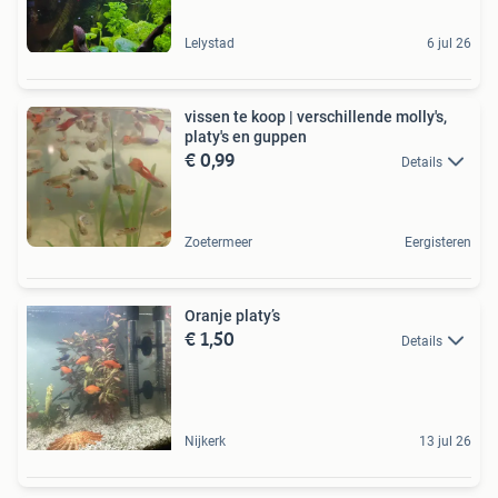
Lelystad
6 jul 26
vissen te koop | verschillende molly's,
platy's en guppen
€ 0,99
Details
Zoetermeer
Eergisteren
Oranje platy’s
€ 1,50
Details
Nijkerk
13 jul 26