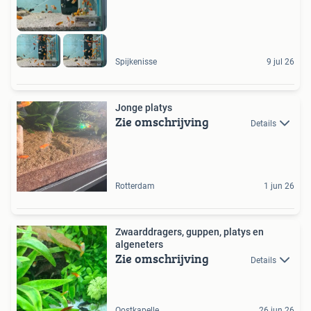
Spijkenisse
9 jul 26
Jonge platys
Zie omschrijving
Details
Rotterdam
1 jun 26
Zwaarddragers, guppen, platys en
algeneters
Zie omschrijving
Details
Oostkapelle
26 jun 26