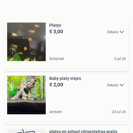
Platys
€ 3,00
Details
Schijndel
3 jul 26
Baby platy visjes
€ 2,00
Details
Arnhem
24 jul 26
platys en school citroentetras gratis