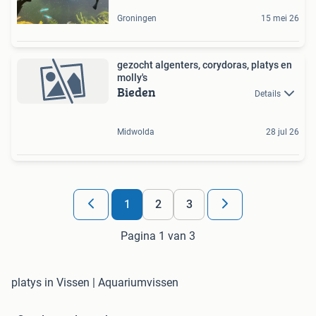
Groningen
15 mei 26
gezocht algenters, corydoras, platys en
molly's
Bieden
Details
Midwolda
28 jul 26
1
2
3
Pagina 1 van 3
platys in Vissen | Aquariumvissen