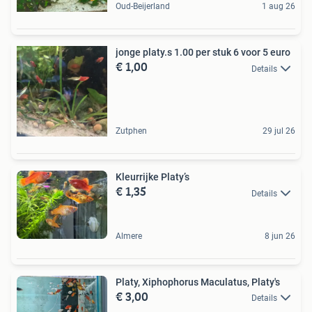
Oud-Beijerland
1 aug 26
jonge platy.s 1.00 per stuk 6 voor 5 euro
€ 1,00
Details
Zutphen
29 jul 26
Kleurrijke Platy’s
€ 1,35
Details
Almere
8 jun 26
Platy, Xiphophorus Maculatus, Platy's
€ 3,00
Details