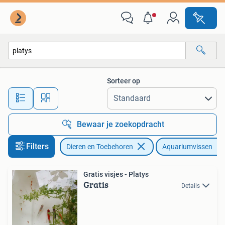
Vissen | Aquariumvissen
Sorteer op
Alle afstanden…
Bewaar je zoekopdracht
Filters
Dieren en Toebehoren
Aquariumvissen
Gratis visjes - Platys
Gratis
Details