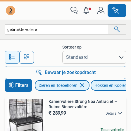
Vogels | Hokken en Kooien
Sorteer op
Alle afstanden…
Bewaar je zoekopdracht
Filters
Dieren en Toebehoren
Hokken en Kooien
Kamervolière Strong Noa Antraciet –
Ruime Binnenvolière
€ 289,99
Details
Topadvertentie