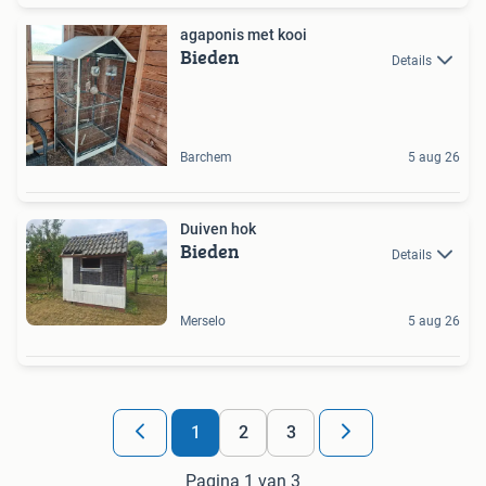
agaponis met kooi
Bieden
Details
Barchem
5 aug 26
Duiven hok
Bieden
Details
Merselo
5 aug 26
1
2
3
Pagina 1 van 3