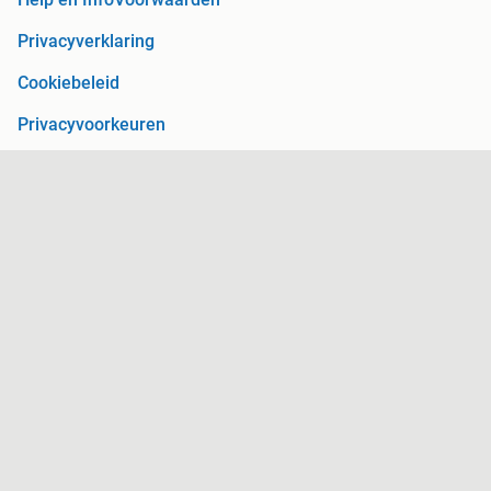
Privacyverklaring
Cookiebeleid
Privacyvoorkeuren
Over Marktplaats
Werken bij
Perskamer
Adevinta
2dehands
2ememain
Sitemap
Marktplaats is, voor zover wettelijk toegestaan, niet
aansprakelijk voor (gevolg)schade die voortkomt uit het gebruik
van deze site, dan wel uit fouten of ontbrekende functionaliteiten
op deze site.
Copyright © 2026 Marktplaats B.V. Alle rechten voorbehouden.
een
onderneming