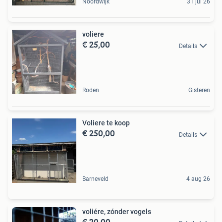
Noordwijk
31 jul 26
voliere
€ 25,00
Details
Roden
Gisteren
Voliere te koop
€ 250,00
Details
Barneveld
4 aug 26
voliére, zónder vogels
€ 20,00