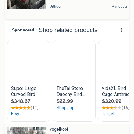
Uithoorn
Vandaag
vogelkooi