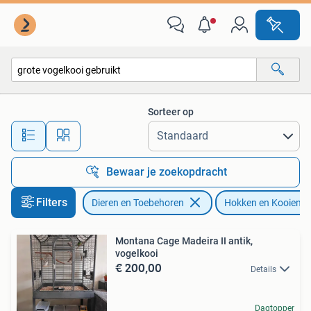
Vogels | Hokken en Kooien
Sorteer op
Alle afstanden…
Bewaar je zoekopdracht
Filters
Dieren en Toebehoren
Hokken en Kooien
Montana Cage Madeira II antik,
vogelkooi
€ 200,00
Details
Dagtopper