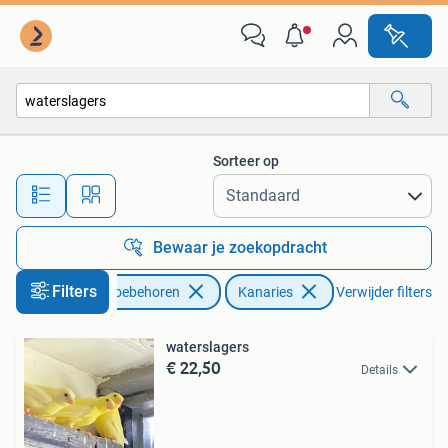
Vogels | Kanaries
Sorteer op
Alle afstanden…
Bewaar je zoekopdracht
Filters
Dieren en Toebehoren
Kanaries
Verwijder filters
waterslagers
€ 22,50
Details