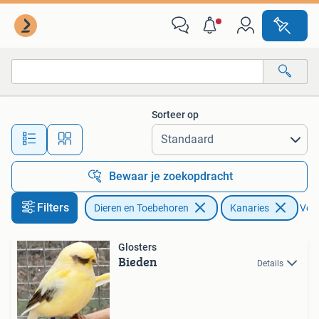
Vogels | Kanaries
Sorteer op
Alle afstanden…
Bewaar je zoekopdracht
Filters
Dieren en Toebehoren
Kanaries
Verw
Glosters
Bieden
Details