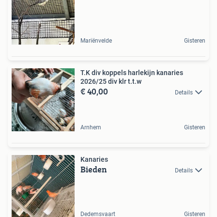
Mariënvelde
Gisteren
T.K div koppels harlekijn kanaries
2026/25 div klr t.t.w
€ 40,00
Details
Arnhem
Gisteren
Kanaries
Bieden
Details
Dedemsvaart
Gisteren