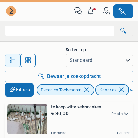
Vogels | Kanaries
Sorteer op
Alle afstanden…
Bewaar je zoekopdracht
Filters
Dieren en Toebehoren
Kanaries
Verw
te koop witte zebravinken.
€ 30,00
Details
Helmond
Gisteren