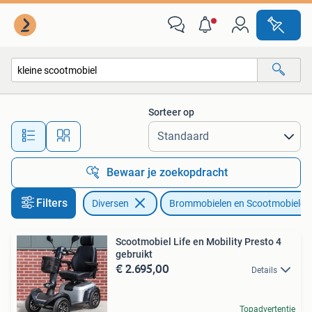
Brommobielen en Scootmobielen
Sorteer op
Alle afstanden…
Bewaar je zoekopdracht
Filters
Diversen
Brommobielen en Scootmobielen
Scootmobiel Life en Mobility Presto 4
gebruikt
€ 2.695,00
Details
Topadvertentie