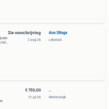
Zie omschrijving
Ans Slings
ij een
2 aug 26
Lelystad
 tot
voor
€ 750,00
..
r
31 jul 26
Winterswijk
uw