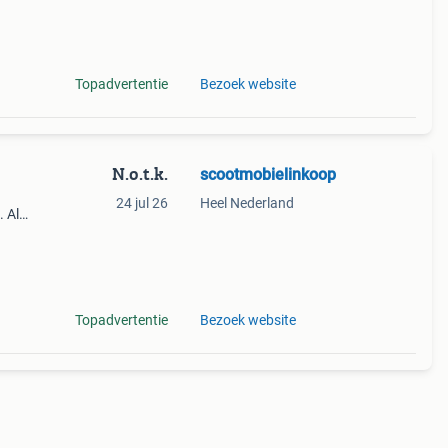
d ee
Topadvertentie
Bezoek website
N.o.t.k.
scootmobielinkoop
24 jul 26
Heel Nederland
. Al
van
aring
Topadvertentie
Bezoek website