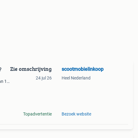
Zie omschrijving
scootmobielinkoop
?
24 jul 26
Heel Nederland
an 10
te
dres
Topadvertentie
Bezoek website