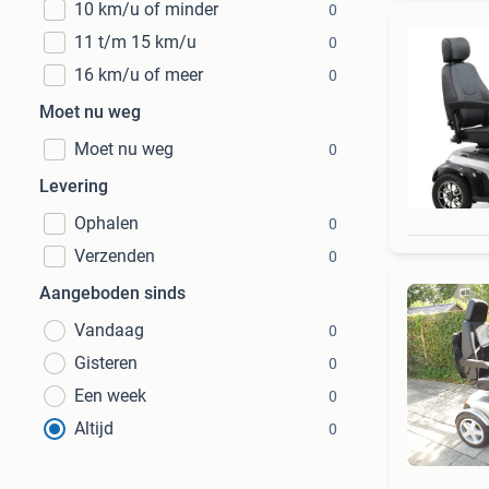
10 km/u of minder
0
11 t/m 15 km/u
0
16 km/u of meer
0
Moet nu weg
Moet nu weg
0
Levering
Ophalen
0
Verzenden
0
Aangeboden sinds
Vandaag
0
Gisteren
0
Een week
0
Altijd
0