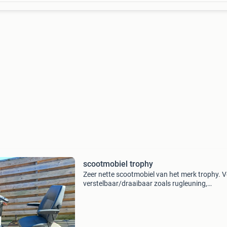
scootmobiel trophy
Zeer nette scootmobiel van het merk trophy. Ve
verstelbaar/draaibaar zoals rugleuning,
armleuningen, zitting, stuur. Met oplader en sl
Ruime mand voorop. Bouwjaar 2019. Afgelop
zomer nog