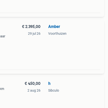
€ 2.395,00
Amber
29 jul 26
Voorthuizen
baar
€ 450,00
h
 km
2 aug 26
Sibculo
us