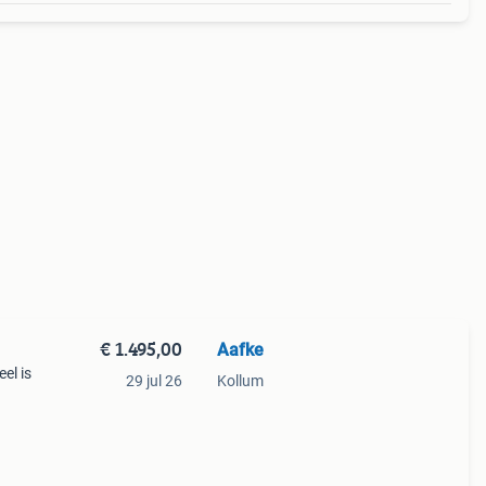
€ 1.495,00
Aafke
el is
29 jul 26
Kollum
eutel.
en