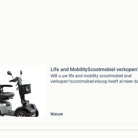
Life and MobilityScootmobiel verkopen
Wilt u uw life and mobility scootmobiel snel
verkopen?scootmobiel inkoop heeft al meer d
jaar ervaring in het inkopen van (jong)gebruik
scootmobielen. Bij ons bent u aan het juiste a
vaak v
Nieuw