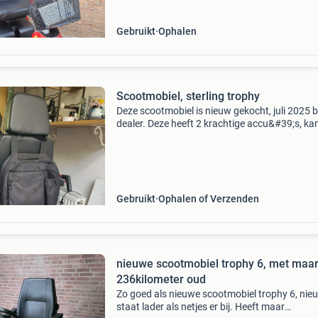
Gebruikt
Ophalen
Scootmobiel, sterling trophy
Deze scootmobiel is nieuw gekocht, juli 2025 b
dealer. Deze heeft 2 krachtige accu&#39;s, kan
18km/uur en het bereik is ca 60 km. Inclusief 
scherm en dekenzak met 2 ritsen voor rijd
Gebruikt
Ophalen of Verzenden
nieuwe scootmobiel trophy 6, met maa
236kilometer oud
Zo goed als nieuwe scootmobiel trophy 6, nie
staat lader als netjes er bij. Heeft maar