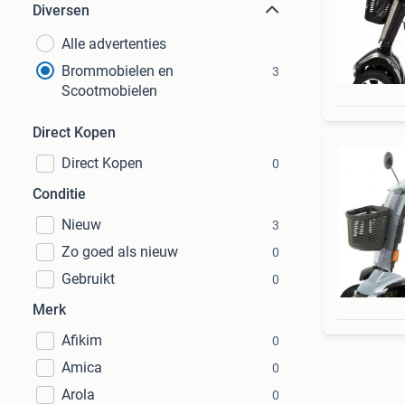
Diversen
Alle advertenties
Brommobielen en
3
Scootmobielen
Direct Kopen
Direct Kopen
0
Conditie
Nieuw
3
Zo goed als nieuw
0
Gebruikt
0
Merk
Afikim
0
Amica
0
Arola
0