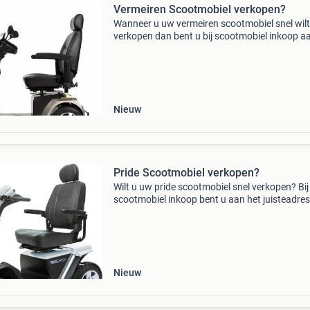
Vermeiren Scootmobiel verkopen?
Wanneer u uw vermeiren scootmobiel snel wilt
verkopen dan bent u bij scootmobiel inkoop a
juiste adres. Al meer dan 10 jaar kopen wij (jo
gebruikte scootmobielen in.bij ons krijgt u altij
Nieuw
Pride Scootmobiel verkopen?
Wilt u uw pride scootmobiel snel verkopen? Bij
scootmobiel inkoop bent u aan het juisteadres
meer dan 10 jaar zijn wij actief in het inkopen 
(jong) gebruiktescootmobielen. Door onze erv
o
Nieuw