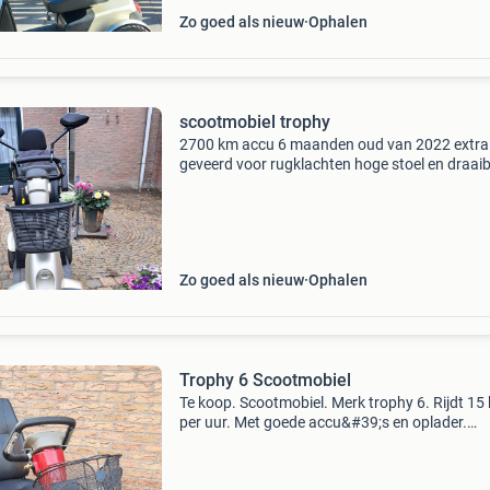
Zo goed als nieuw
Ophalen
scootmobiel trophy
2700 km accu 6 maanden oud van 2022 extra
geveerd voor rugklachten hoge stoel en draai
Zo goed als nieuw
Ophalen
Trophy 6 Scootmobiel
Te koop. Scootmobiel. Merk trophy 6. Rijdt 15
per uur. Met goede accu&#39;s en oplader.
Verstelbaar stuur. Draaibare stoel. Regelbare
snelheid. Spiegel. Mandje. Met extra vering, d
ideaal voo