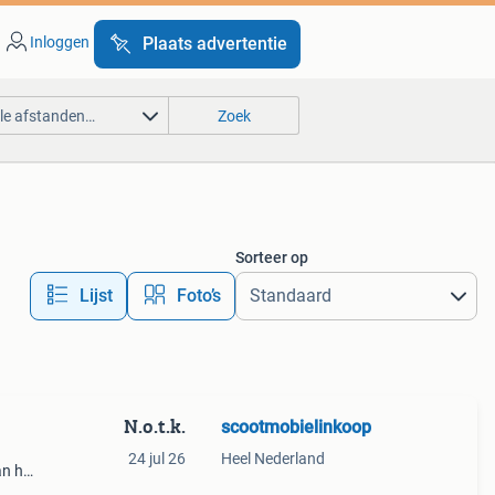
Inloggen
Plaats advertentie
lle afstanden…
Zoek
Sorteer op
Lijst
Foto’s
N.o.t.k.
scootmobielinkoop
24 jul 26
Heel Nederland
an het
ng)