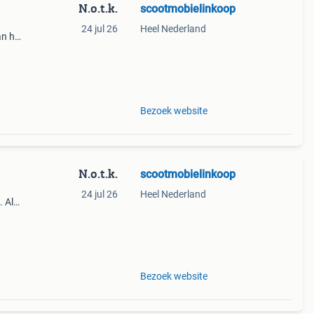
N.o.t.k.
scootmobielinkoop
24 jul 26
Heel Nederland
an het
ng)
d ee
Bezoek website
N.o.t.k.
scootmobielinkoop
24 jul 26
Heel Nederland
. Al
van
aring
Bezoek website