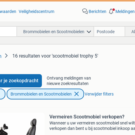
waarden
Veiligheidscentrum
Berichten
Meldingen
Brommobielen en Scootmobielen
A
16 resultaten
voor 'scootmobiel trophy 5'
n
Ontvang meldingen van
r je zoekopdracht
nieuwe zoekresultaten
Brommobielen en Scootmobielen
Verwijder filters
Vermeiren Scootmobiel verkopen?
Wanneer u uw vermeiren scootmobiel snel wilt
verkopen dan bent u bij scootmobiel inkoop a
juiste adres. Al meer dan 10 jaar kopen wij (jo