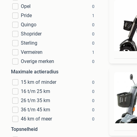
Opel
0
Pride
1
Quingo
0
Shoprider
0
Sterling
0
Vermeiren
1
Overige merken
0
Maximale actieradius
15 km of minder
0
16 t/m 25 km
0
26 t/m 35 km
0
36 t/m 45 km
0
46 km of meer
0
Topsnelheid