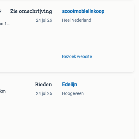
Zie omschrijving
scootmobielinkoop
?
24 jul 26
Heel Nederland
an 10
te
dres
Bezoek website
Bieden
Edelijn
 km
24 jul 26
Hoogeveen