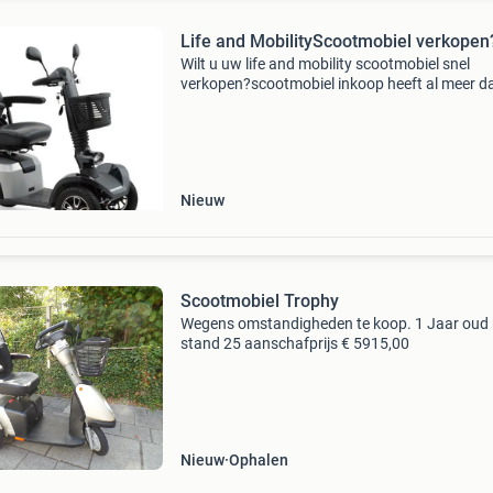
Life and MobilityScootmobiel verkopen
Wilt u uw life and mobility scootmobiel snel
verkopen?scootmobiel inkoop heeft al meer d
jaar ervaring in het inkopen van (jong)gebruik
scootmobielen. Bij ons bent u aan het juiste a
vaak v
Nieuw
Scootmobiel Trophy
Wegens omstandigheden te koop. 1 Jaar oud
stand 25 aanschafprijs € 5915,00
Nieuw
Ophalen