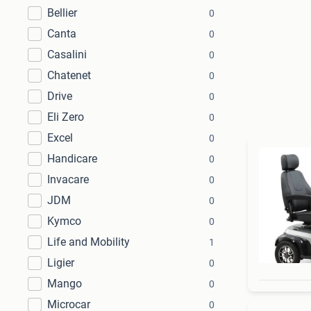
Bellier
0
Canta
0
Casalini
0
Chatenet
0
Drive
0
Eli Zero
0
Excel
0
Handicare
0
Invacare
0
JDM
0
Kymco
0
Life and Mobility
1
Ligier
0
Mango
0
Microcar
0