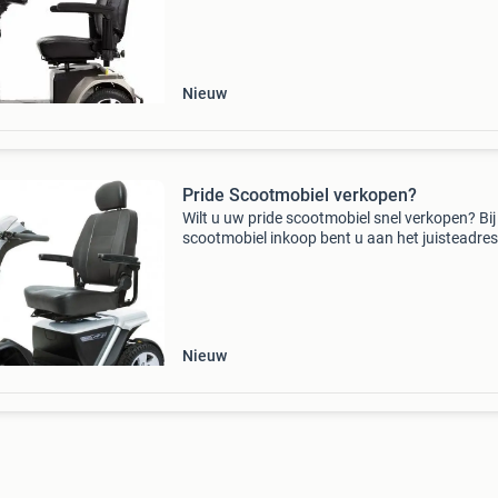
gebruikte scootmobielen in.bij ons krijgt u altij
Nieuw
Pride Scootmobiel verkopen?
Wilt u uw pride scootmobiel snel verkopen? Bij
scootmobiel inkoop bent u aan het juisteadres
meer dan 10 jaar zijn wij actief in het inkopen 
(jong) gebruiktescootmobielen. Door onze erv
o
Nieuw