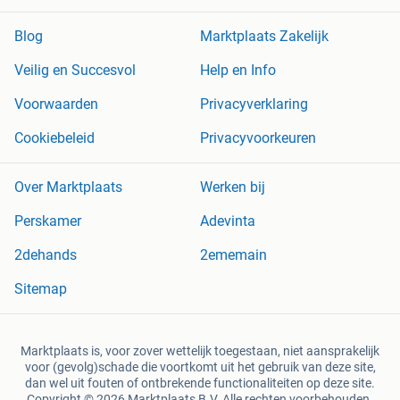
Blog
Marktplaats Zakelijk
Veilig en Succesvol
Help en Info
Voorwaarden
Privacyverklaring
Cookiebeleid
Privacyvoorkeuren
Over Marktplaats
Werken bij
Perskamer
Adevinta
2dehands
2ememain
Sitemap
Marktplaats is, voor zover wettelijk toegestaan, niet aansprakelijk
voor (gevolg)schade die voortkomt uit het gebruik van deze site,
dan wel uit fouten of ontbrekende functionaliteiten op deze site.
Copyright © 2026 Marktplaats B.V. Alle rechten voorbehouden.