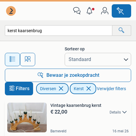
Kerst
Sorteer op
Alle afstanden…
Bewaar je zoekopdracht
Filters
Diversen
Kerst
Verwijder filters
Vintage kaarsenbrug kerst
€ 22,00
Details
Barneveld
16 mei 26