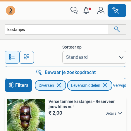
Levensmiddelen
Sorteer op
Alle afstanden…
Bewaar je zoekopdracht
Filters
Diversen
Levensmiddelen
Verwijder 
Verse tamme kastanjes - Reserveer
jouw kilo's nu!
€ 2,00
Details