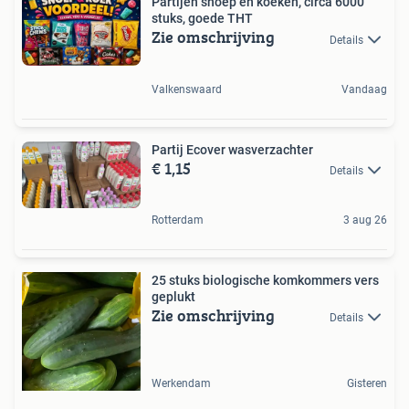
Partijen snoep en koeken, circa 6000
stuks, goede THT
Zie omschrijving
Details
Valkenswaard
Vandaag
Partij Ecover wasverzachter
€ 1,15
Details
Rotterdam
3 aug 26
25 stuks biologische komkommers vers
geplukt
Zie omschrijving
Details
Werkendam
Gisteren