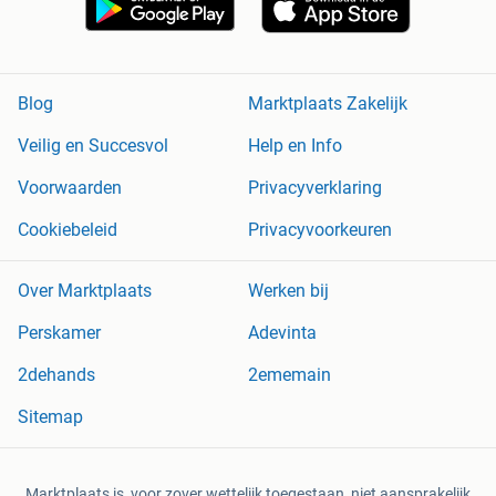
Blog
Marktplaats Zakelijk
Veilig en Succesvol
Help en Info
Voorwaarden
Privacyverklaring
Cookiebeleid
Privacyvoorkeuren
Over Marktplaats
Werken bij
Perskamer
Adevinta
2dehands
2ememain
Sitemap
Marktplaats is, voor zover wettelijk toegestaan, niet aansprakelijk