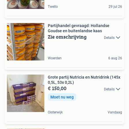
Twello
29 jul 26
Partijhandel gevraagd: Hollandse
Goudse en buitenlandse kaas
Zie omschrijving
Details
Woerden
6 aug 26
Grote partij Nutricia en Nutridrink (145x
0,5L, 53x 0,2L)
€ 150,00
Details
Moet nu weg
Oisterwijk
Vandaag