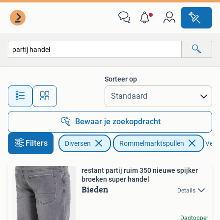
Rommelmarktspullen
Sorteer op
Alle afstanden…
Bewaar je zoekopdracht
Filters
Diversen
Rommelmarktspullen
Verwi
restant partij ruim 350 nieuwe spijker
broeken super handel
Bieden
Details
Dagtopper