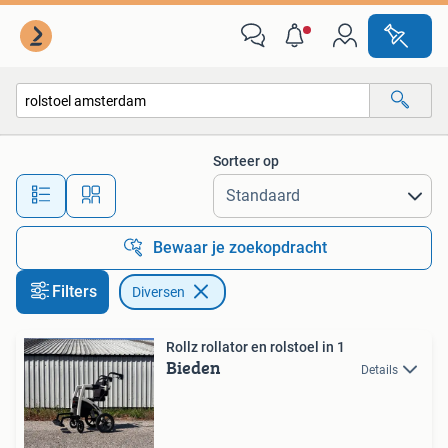
Diversen
Sorteer op
Alle afstanden…
Bewaar je zoekopdracht
Filters
Diversen
Rollz rollator en rolstoel in 1
Bieden
Details