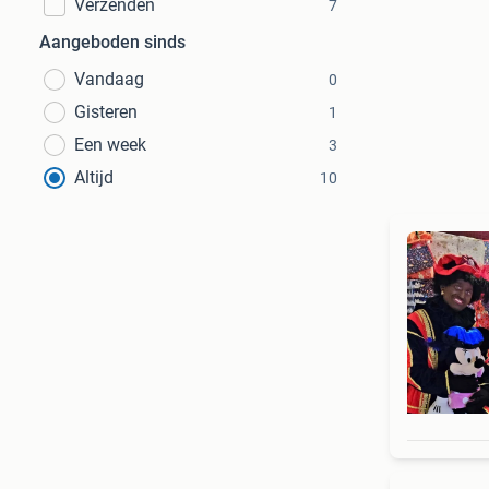
Verzenden
7
Aangeboden sinds
Vandaag
0
Gisteren
1
Een week
3
Altijd
10