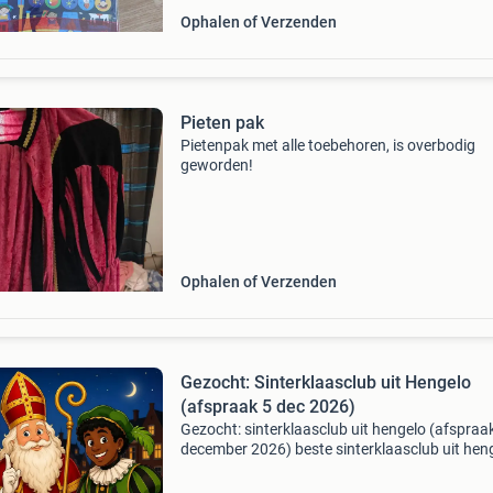
Ophalen of Verzenden
Pieten pak
Pietenpak met alle toebehoren, is overbodig
geworden!
Ophalen of Verzenden
Gezocht: Sinterklaasclub uit Hengelo
(afspraak 5 dec 2026)
Gezocht: sinterklaasclub uit hengelo (afspraa
december 2026) beste sinterklaasclub uit heng
wij zijn op zoek naar jullie! 🎁 Jullie zouden bij
op huisbezoek komen op 5 december 2026 ro