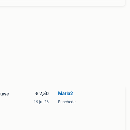
€ 2,50
Maria2
ieuwe
19 jul 26
Enschede