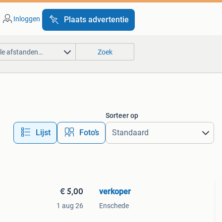
Inloggen
Plaats advertentie
lle afstanden…
Zoek
Sorteer op
Lijst
Foto’s
€ 5,00
verkoper
1 aug 26
Enschede