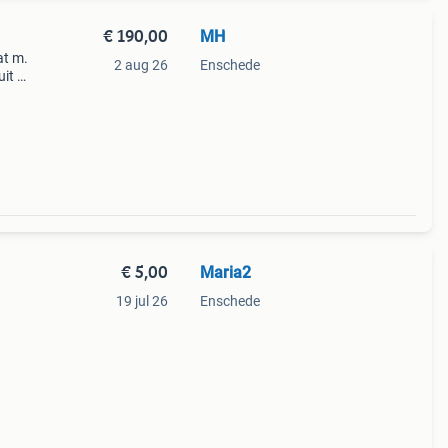
€ 190,00
MH
at m.
2 aug 26
Enschede
uit de
et
i
€ 5,00
Maria2
19 jul 26
Enschede