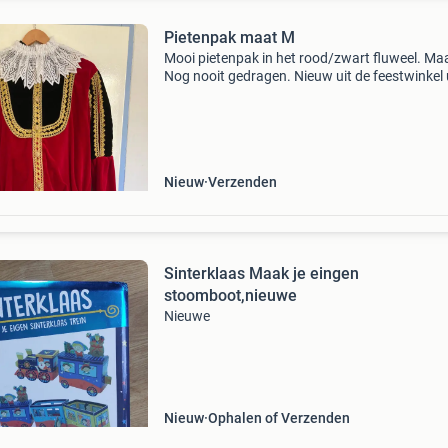
Pietenpak maat M
Mooi pietenpak in het rood/zwart fluweel. Ma
Nog nooit gedragen. Nieuw uit de feestwinkel 
oude collectie. Inclusief baret met veer, jasje m
kraag en broek. Gaat weg, omdat ik het toch n
Nieuw
Verzenden
Sinterklaas Maak je eingen
stoomboot,nieuwe
Nieuwe
Nieuw
Ophalen of Verzenden