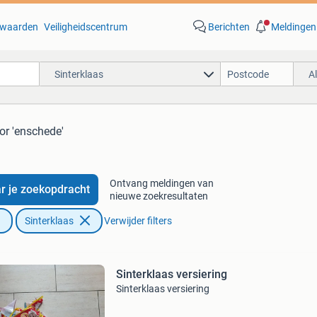
waarden
Veiligheidscentrum
Berichten
Meldingen
Sinterklaas
A
or 'enschede'
Ontvang meldingen van
r je zoekopdracht
nieuwe zoekresultaten
Sinterklaas
Verwijder filters
Sinterklaas versiering
Sinterklaas versiering