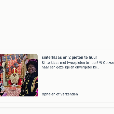
sinterklaas en 2 pieten te huur
Sinterklaas met twee pieten te huur! 🎁 Op zo
naar een gezellige en onvergetelijke
sinterklaasbeleving? Boek nu sinterklaas met
enthousiaste pieten voor een bezoek aan uw h
wij zorgen voor e
Ophalen of Verzenden