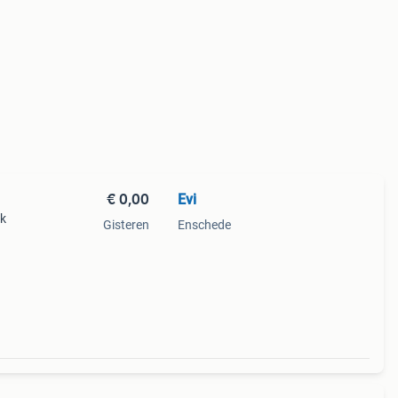
€ 0,00
Evi
ek
Gisteren
Enschede
 twee
uis