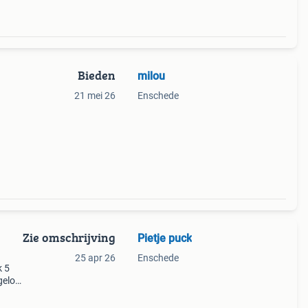
Bieden
milou
21 mei 26
Enschede
Zie omschrijving
Pietje puck
25 apr 26
Enschede
k 5
elo,
 ons
nd 19