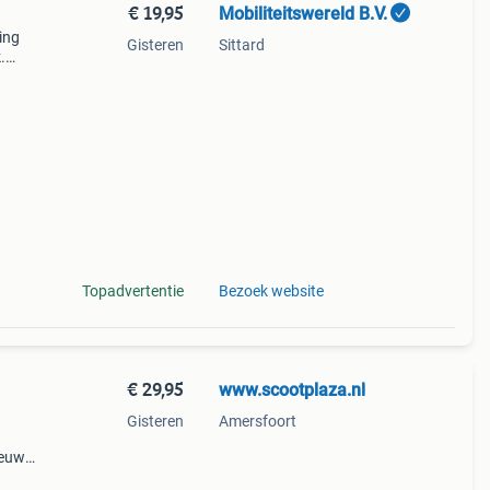
€ 19,95
Mobiliteitswereld B.V.
ging
Gisteren
Sittard
.
h
eit 16
Topadvertentie
Bezoek website
€ 29,95
www.scootplaza.nl
Gisteren
Amersfoort
ieuw
t