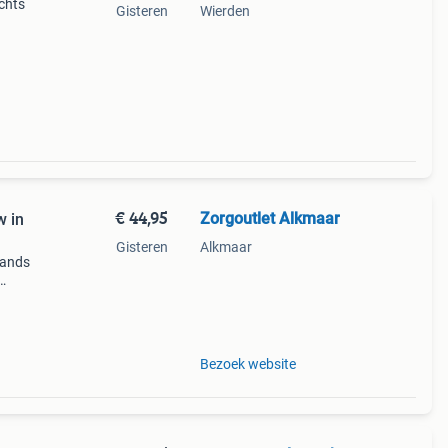
echts
Gisteren
Wierden
€ 44,95
Zorgoutlet Alkmaar
w in
Gisteren
Alkmaar
hands
g van
 of
Bezoek website