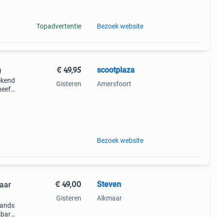
Topadvertentie
Bezoek website
€ 49,95
scootplaza
)
bekend
Gisteren
Amersfoort
heeft
ken in
Bezoek website
€ 49,00
Steven
baar
Gisteren
Alkmaar
hands
mbare