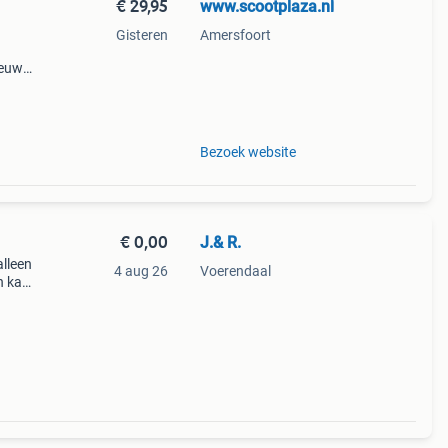
€ 29,95
www.scootplaza.nl
Gisteren
Amersfoort
ieuw
t
Bezoek website
€ 0,00
J.& R.
alleen
4 aug 26
Voerendaal
n kan