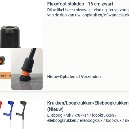
Flexyfoot stokdop - 16 cm zwart
Dit artikel is een nieuwe uitvinding, ter vervan
van de dop van uw loopkruk en/of wandelstok
Deze dop van het merk flexyfoot kenmerkt zic
door: anti-slip schokabsorberend extra stabilit
mm
rect leverbaar
Nieuw
Ophalen of Verzenden
Krukken/Loopkrukken/Elleboogkrukken
(Nieuw)
Elleboog kruk / krukken / loopkrukken /
elleboogkrukken / elleboogkruk / loopkruk / n
lichtgewicht elleboogkrukken loopkrukken me