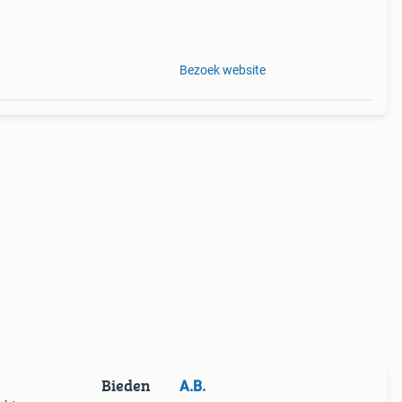
tot
g van
Bezoek website
Bieden
A.B.