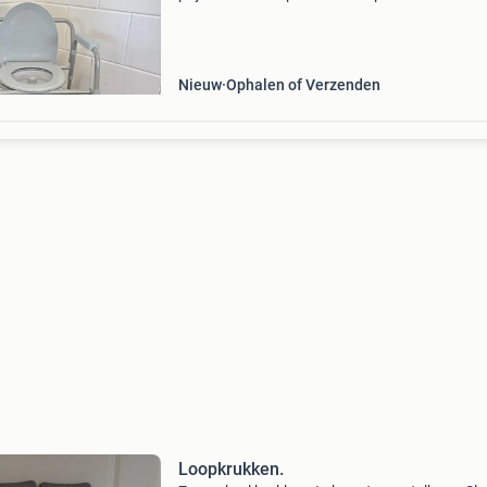
emmer! Openingstijden - maandag van 09:30 
13:30 - donderdag van 09:30 tot 13:30 - vrijda
Nieuw
Ophalen of Verzenden
Loopkrukken.