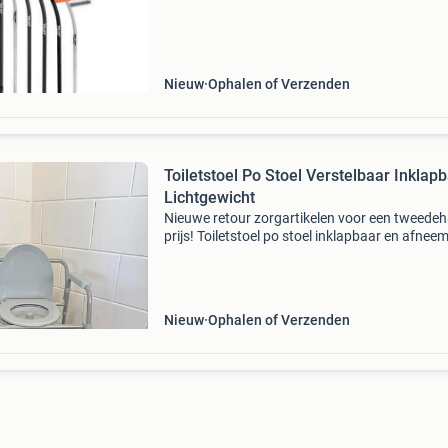
het assortiment, namelijk de let's twist
Nieuw
Ophalen of Verzenden
Toiletstoel Po Stoel Verstelbaar Inklap
Lichtgewicht
Nieuwe retour zorgartikelen voor een tweede
prijs! Toiletstoel po stoel inklapbaar en afnee
emmer! Openingstijden - maandag van 09:30 
13:30 - donderdag van 09:30 tot 13:30 - vrijda
Nieuw
Ophalen of Verzenden