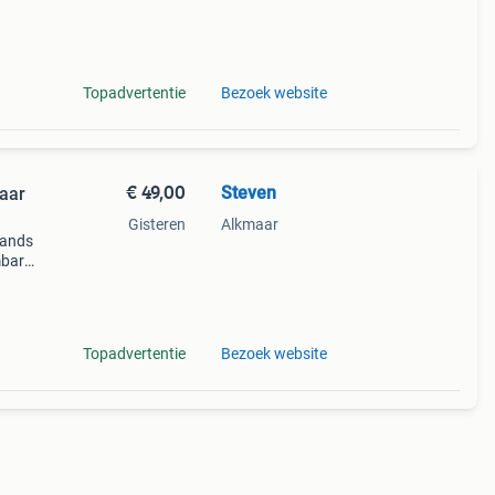
Topadvertentie
Bezoek website
€ 49,00
Steven
baar
Gisteren
Alkmaar
hands
mbare
tot
g van
Topadvertentie
Bezoek website