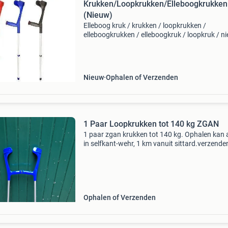
Krukken/Loopkrukken/Elleboogkrukken
(Nieuw)
Elleboog kruk / krukken / loopkrukken /
elleboogkrukken / elleboogkruk / loopkruk / n
lichtgewicht elleboogkrukken loopkrukken me
open manchet en standaard ergogrip. U kunt
kiezen uit diverse kle
Nieuw
Ophalen of Verzenden
1 Paar Loopkrukken tot 140 kg ZGAN
1 paar zgan krukken tot 140 kg. Ophalen kan 
in selfkant-wehr, 1 km vanuit sittard.verzende
ook
Ophalen of Verzenden