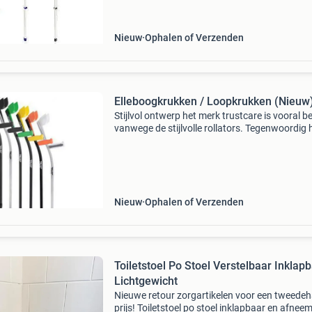
open manchet en standaard ergogrip. U kunt
kiezen uit diverse kle
Nieuw
Ophalen of Verzenden
Elleboogkrukken / Loopkrukken (Nieuw
Stijlvol ontwerp het merk trustcare is vooral 
vanwege de stijlvolle rollators. Tegenwoordig 
het zweedse merk ook prachtige elleboogkruk
het assortiment, namelijk de let's twist
Nieuw
Ophalen of Verzenden
Toiletstoel Po Stoel Verstelbaar Inklap
Lichtgewicht
Nieuwe retour zorgartikelen voor een tweede
prijs! Toiletstoel po stoel inklapbaar en afnee