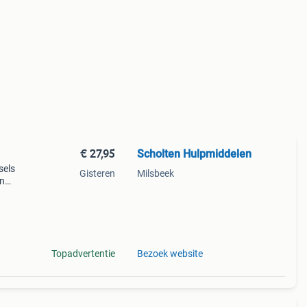
€ 27,95
Scholten Hulpmiddelen
sels
Gisteren
Milsbeek
en
n
Topadvertentie
Bezoek website