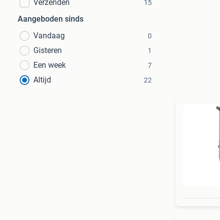
Verzenden
15
Aangeboden sinds
Vandaag
0
Gisteren
1
Een week
7
Altijd
22