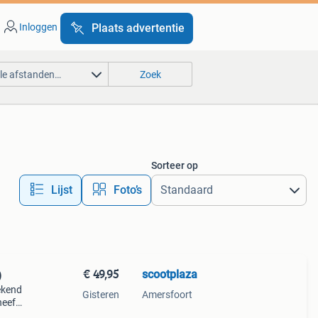
Inloggen
Plaats advertentie
lle afstanden…
Zoek
Sorteer op
Lijst
Foto’s
€ 49,95
scootplaza
)
bekend
Gisteren
Amersfoort
heeft
ken in