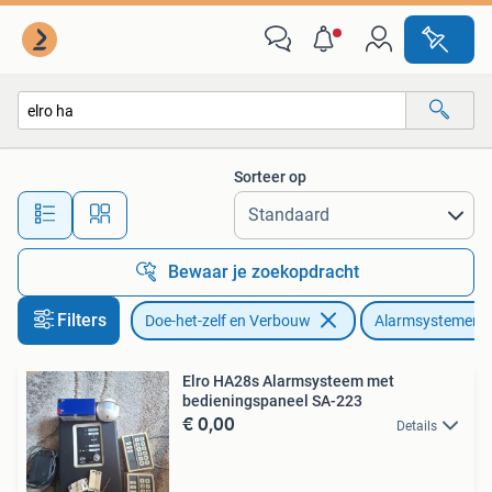
Alarmsystemen
Sorteer op
Alle afstanden…
Bewaar je zoekopdracht
Filters
Doe-het-zelf en Verbouw
Alarmsystemen
Elro HA28s Alarmsysteem met
bedieningspaneel SA-223
€ 0,00
Details