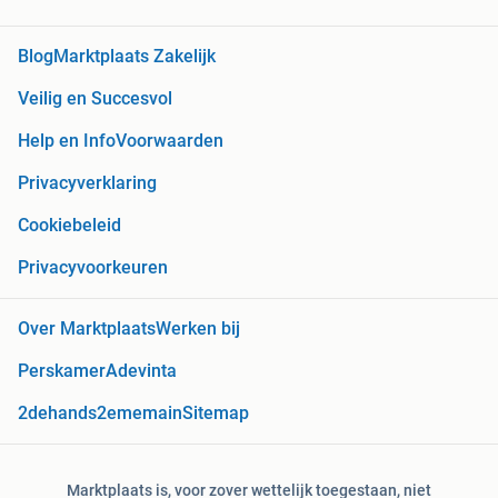
Blog
Marktplaats Zakelijk
Veilig en Succesvol
Help en Info
Voorwaarden
Privacyverklaring
Cookiebeleid
Privacyvoorkeuren
Over Marktplaats
Werken bij
Perskamer
Adevinta
2dehands
2ememain
Sitemap
Marktplaats is, voor zover wettelijk toegestaan, niet