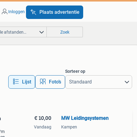
Inloggen
Plaats advertentie
lle afstanden…
Zoek
Sorteer op
Lijst
Foto’s
€ 10,00
MW Leidingsystemen
n
Vandaag
Kampen
t/m