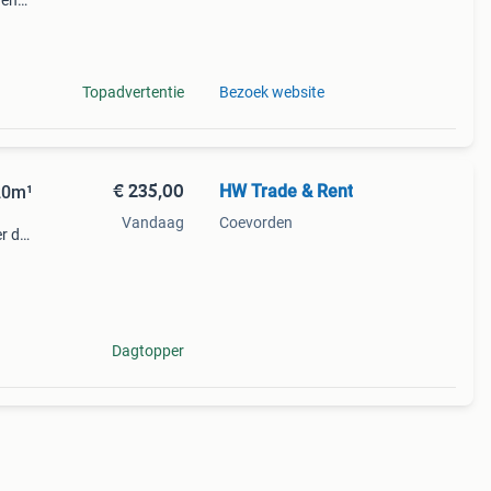
 en
34,8 x
tw mw
Topadvertentie
Bezoek website
€ 235,00
HW Trade & Rent
 20m¹
Vandaag
Coevorden
r de
Dagtopper