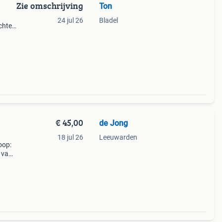
Zie omschrijving
Ton
24 jul 26
Bladel
chten
 alles
herpe
€ 45,00
de Jong
18 jul 26
Leeuwarden
oop:
 van
oor