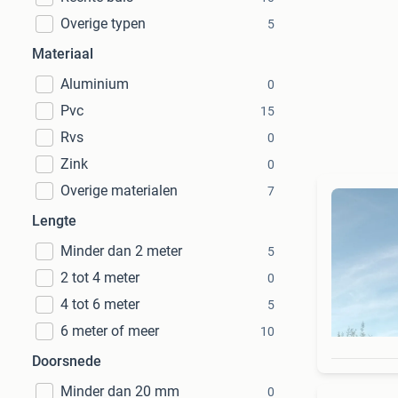
Overige typen
5
Materiaal
Aluminium
0
Pvc
15
Rvs
0
Zink
0
Overige materialen
7
Lengte
Minder dan 2 meter
5
2 tot 4 meter
0
4 tot 6 meter
5
6 meter of meer
10
Doorsnede
Minder dan 20 mm
0