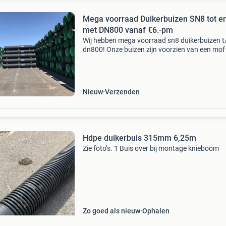
Mega voorraad Duikerbuizen SN8 tot e
met DN800 vanaf €6.-pm
Wij hebben mega voorraad sn8 duikerbuizen 
dn800! Onze buizen zijn voorzien van een mof
rubberen ring! Mw duikerbuis + mof, dn200, 2
204,5mm, gr/zw, l=6m €10,- per meter excl b
d
Nieuw
Verzenden
Hdpe duikerbuis 315mm 6,25m
Zie foto’s. 1 Buis over bij montage knieboom
Zo goed als nieuw
Ophalen