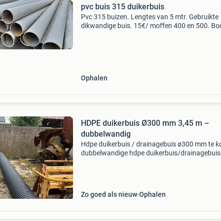
pvc buis 315 duikerbuis
Pvc 315 buizen. Lengtes van 5 mtr. Gebruikte
dikwandige buis. 15€/ moffen 400 en 500. Bo
315 en 400 op zoek naar hulpstukken, heb van
liggen, laat maar weten wat je zoekt tegen sc
Ophalen
HDPE duikerbuis Ø300 mm 3,45 m –
dubbelwandig
Hdpe duikerbuis / drainagebuis ø300 mm te k
dubbelwandige hdpe duikerbuis/drainagebuis
circa 3,45 meter lang en ø300 mm. Geschikt v
afwatering, dammen, sloten en grondwerk. In
goede staat.
Zo goed als nieuw
Ophalen