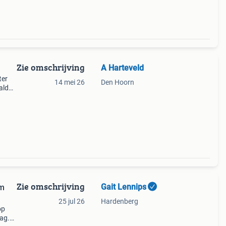
Zie omschrijving
A Harteveld
ter
14 mei 26
Den Hoorn
ald
d
Zie omschrijving
Gait Lennips
mm
25 jul 26
Hardenberg
op
ag.