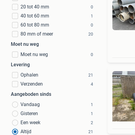
20 tot 40 mm
0
40 tot 60 mm
1
60 tot 80 mm
0
80 mm of meer
20
Moet nu weg
Moet nu weg
0
Levering
Ophalen
21
Verzenden
4
Aangeboden sinds
Vandaag
1
Gisteren
1
Een week
2
Altijd
21