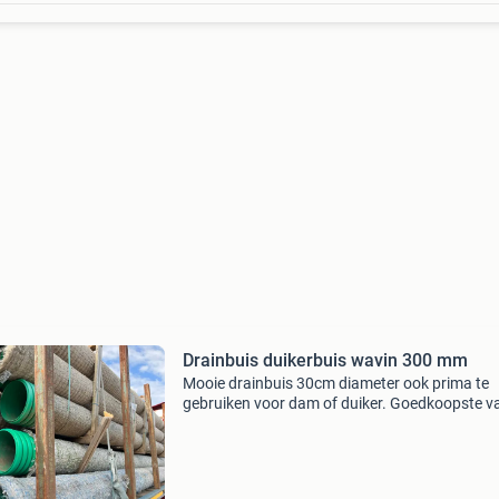
Drainbuis duikerbuis wavin 300 mm
Mooie drainbuis 30cm diameter ook prima te
gebruiken voor dam of duiker. Goedkoopste v
nederland!!!🇳🇱 Bel app of mail. 0653319859