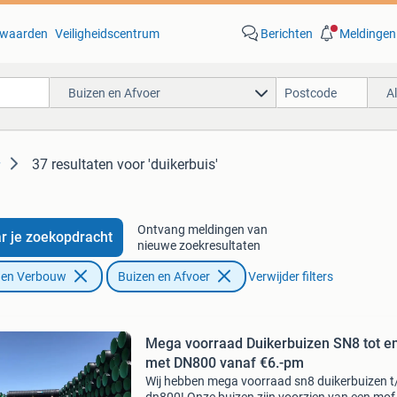
waarden
Veiligheidscentrum
Berichten
Meldingen
Buizen en Afvoer
A
37 resultaten
voor 'duikerbuis'
Ontvang meldingen van
r je zoekopdracht
nieuwe zoekresultaten
f en Verbouw
Buizen en Afvoer
Verwijder filters
Mega voorraad Duikerbuizen SN8 tot e
met DN800 vanaf €6.-pm
Wij hebben mega voorraad sn8 duikerbuizen 