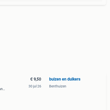
€ 9,50
buizen en duikers
30 jul 26
Benthuizen
an