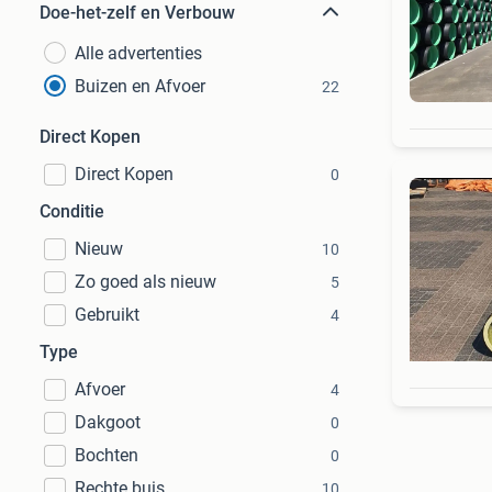
Doe-het-zelf en Verbouw
Alle advertenties
Buizen en Afvoer
22
Direct Kopen
Direct Kopen
0
Conditie
Nieuw
10
Zo goed als nieuw
5
Gebruikt
4
Type
Afvoer
4
Dakgoot
0
Bochten
0
Rechte buis
10