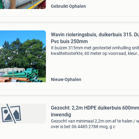
Gebruikt
Ophalen
Wavin rioleringsbuis, duikerbuis 315. Du
Pvc buis 250mm
It buizen 315mm met geotextiel omhulling sn8
kwaliteitssterkte, 60 meter op voorraad, kleur
groen. Prijs 180,00 per stuk lengte 5 meter. Pv
buizen 315mm sn8, 120,00 euro per stuk 5me
pvc buis 250m
Nieuw
Ophalen
Gezocht: 2,2m HDPE duikerbuis 600m
inwendig
Gezocht van minimaal 2,2m om af te halen / 
over is bel: 06 4485 2788 mvg, g c