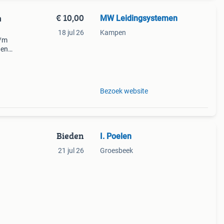
€ 10,00
MW Leidingsystemen
n
18 jul 26
Kampen
t/m
 en
34,8 x
tw mw
Bezoek website
Bieden
I. Poelen
21 jul 26
Groesbeek