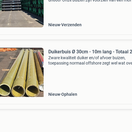
dn800! Onze buizen zijn voorzien van een mof
rubberen ring! Mw duikerbuis + mof, dn200, 2
204,5mm, gr/zw, l=6m €10,- per meter excl b
d
Nieuw
Verzenden
Duikerbuis Ø 30cm - 10m lang - Totaal
Zware kwaliteit duiker en/of afvoer buizen,
toepassing normaal offshore zegt wel wat ove
kwaliteit prijs per stuk 235 afname alleen volle
lengte
Nieuw
Ophalen