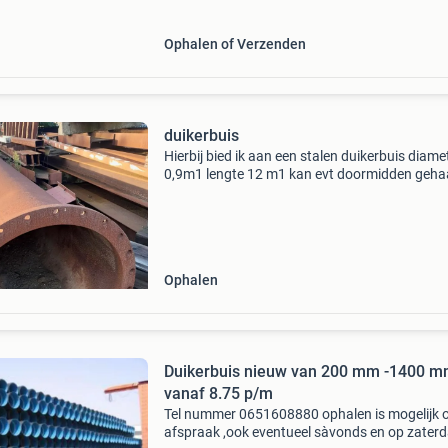
Ophalen of Verzenden
duikerbuis
Hierbij bied ik aan een stalen duikerbuis diame
0,9m1 lengte 12 m1 kan evt doormidden geha
worden en dan met de flenzen weer gekoppel
worden de prijs is 1250.00 Euro excl btw. Voor
meer info st
Ophalen
Duikerbuis nieuw van 200 mm -1400 
vanaf 8.75 p/m
Tel nummer 0651608880 ophalen is mogelijk 
afspraak ,ook eventueel sàvonds en op zaterd