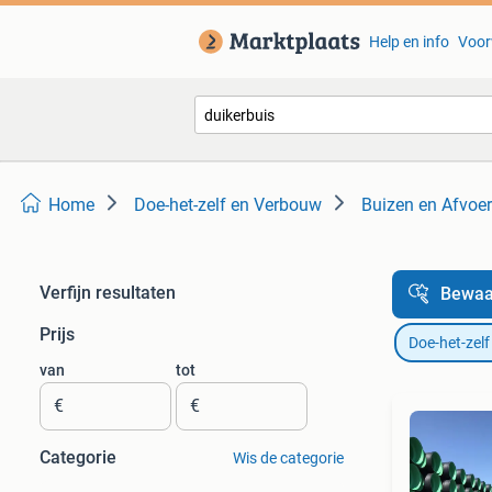
Help en info
Voor
Home
Doe-het-zelf en Verbouw
Buizen en Afvoer
Verfijn resultaten
Bewaa
Prijs
Doe-het-zel
van
tot
€
€
Categorie
Wis de categorie