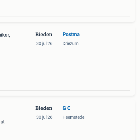
Bieden
Postma
iker,
30 jul 26
Driezum
c
ter
Bieden
G C
m
30 jul 26
Heemstede
wat