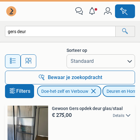
Deuren en Horren
Sorteer op
Alle afstanden…
Bewaar je zoekopdracht
Filters
Doe-het-zelf en Verbouw
Deuren en Horre
Gewoon Gers opdek deur glas/staal
€ 275,00
Details