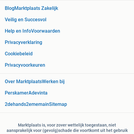
Blog
Marktplaats Zakelijk
Veilig en Succesvol
Help en Info
Voorwaarden
Privacyverklaring
Cookiebeleid
Privacyvoorkeuren
Over Marktplaats
Werken bij
Perskamer
Adevinta
2dehands
2ememain
Sitemap
Marktplaats is, voor zover wettelijk toegestaan, niet
aansprakelijk voor (gevolg)schade die voortkomt uit het gebruik