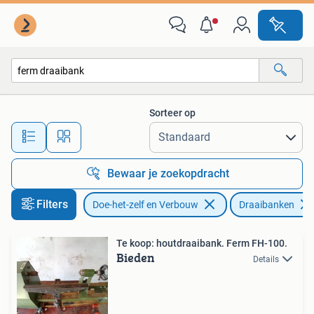
Draaibanken
Sorteer op
Alle afstanden…
Bewaar je zoekopdracht
Filters
Doe-het-zelf en Verbouw
Draaibanken
Te koop: houtdraaibank. Ferm FH-100.
Bieden
Details