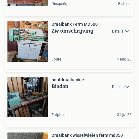
Dinxperlo
Gisteren
Draaibank Ferm MD500
Zie omschrijving
Details
Joure
4 aug 26
houtdraaibankje
Bieden
Details
Zutphen
31 jul 26
Draaibank wisselwielen ferm md350