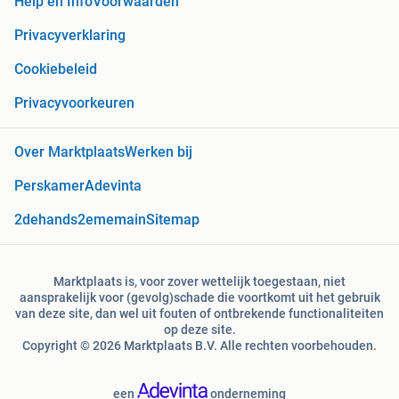
Help en Info
Voorwaarden
Privacyverklaring
Cookiebeleid
Privacyvoorkeuren
Over Marktplaats
Werken bij
Perskamer
Adevinta
2dehands
2ememain
Sitemap
Marktplaats is, voor zover wettelijk toegestaan, niet
aansprakelijk voor (gevolg)schade die voortkomt uit het gebruik
van deze site, dan wel uit fouten of ontbrekende functionaliteiten
op deze site.
Copyright © 2026 Marktplaats B.V. Alle rechten voorbehouden.
een
onderneming