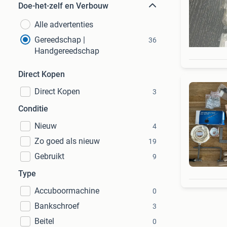
Doe-het-zelf en Verbouw
Alle advertenties
Gereedschap |
36
Handgereedschap
Direct Kopen
Direct Kopen
3
Conditie
Nieuw
4
Zo goed als nieuw
19
Gebruikt
9
Type
Accuboormachine
0
Bankschroef
3
Beitel
0