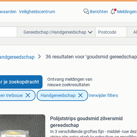
waarden
Veiligheidscentrum
Berichten
Meldingen
Gereedschap | Handgereedschap
A
36 resultaten
voor 'goudsmid gereedschap
Handgereedschap
Ontvang meldingen van
r je zoekopdracht
nieuwe zoekresultaten
f en Verbouw
Handgereedschap
Verwijder filters
Polijststrips goudsmid zilversmid
gereedschap
In 3 verschillende groftes fijn - middel- ruw de