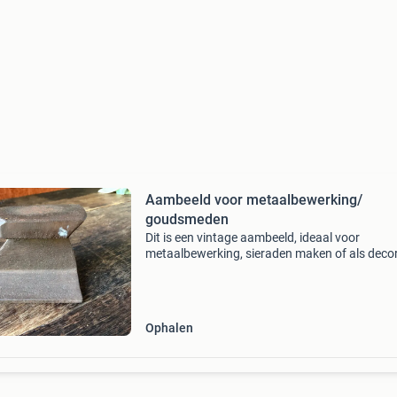
Aambeeld voor metaalbewerking/
goudsmeden
Dit is een vintage aambeeld, ideaal voor
metaalbewerking, sieraden maken of als decor
stuk. Het aambeeld is gemaakt van robuust m
en vertoont tekenen van leeftijd en gebruik, wa
bijdraagt a
Ophalen