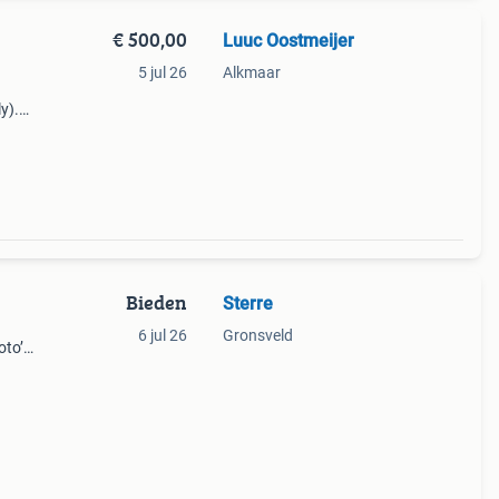
€ 500,00
Luuc Oostmeijer
5 jul 26
Alkmaar
y).
00w)
Bieden
Sterre
6 jul 26
Gronsveld
to’s.