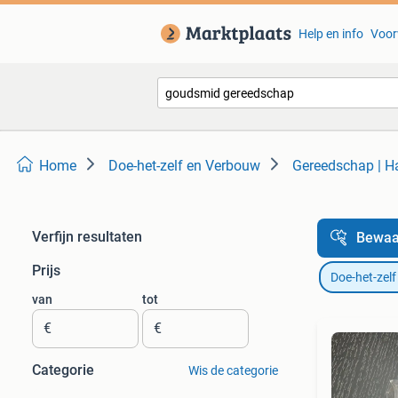
Help en info
Voor
Home
Doe-het-zelf en Verbouw
Gereedschap | 
Verfijn resultaten
Bewaa
Prijs
Doe-het-zel
van
tot
€
€
Categorie
Wis de categorie