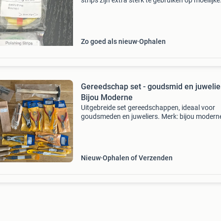
strips zijn extra sterk te gebruiken op moeilijke
plaatsen ( bij voorbeeld in de zaag beugel) prijs
per stuk
Zo goed als nieuw
Ophalen
Gereedschap set - goudsmid en juwelier
Bijou Moderne
Uitgebreide set gereedschappen, ideaal voor
goudsmeden en juweliers. Merk: bijou modern
set bevat; - naaldvijlen en scharniervijl - kras p
soldeer pen - meetlatje - zaagbeugel inclusief
nieuwe
Nieuw
Ophalen of Verzenden