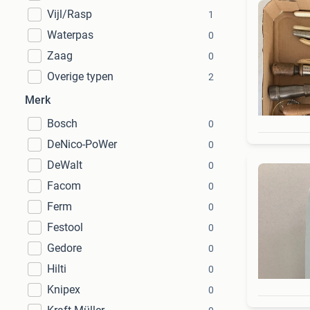
Vijl/Rasp
1
Waterpas
0
Zaag
0
Overige typen
2
Merk
Bosch
0
DeNico-PoWer
0
DeWalt
0
Facom
0
Ferm
0
Festool
0
Gedore
0
Hilti
0
Knipex
0