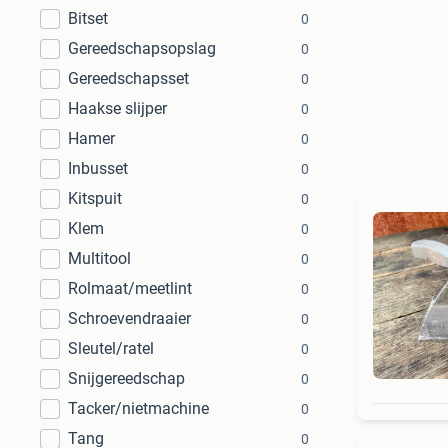
Bitset
0
Gereedschapsopslag
0
Gereedschapsset
0
Haakse slijper
0
Hamer
0
Inbusset
0
Kitspuit
0
Klem
0
Multitool
0
Rolmaat/meetlint
0
Schroevendraaier
0
Sleutel/ratel
0
Snijgereedschap
0
Tacker/nietmachine
0
Tang
0