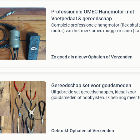
Professionele OMEC Hangmotor met
Voetpedaal & gereedschap
Complete professionele hangmotor (flex shaft
motor) van het merk omec muggio milano (ital
Dit is een robuuste, krachtige motor (220v, 1
speciaal ontwikkeld voor goudsmeden,
sieradenmakers, tand
Zo goed als nieuw
Ophalen of Verzenden
Gereedschap set voor goudsmeden
Uitgebreide set gereedschappen, ideaal voor
goudsmeden of hobbyisten. Ik heb nog meer fo
Als je die foto’s wilt zien stuur me een berichtje
bieden mag!!! Wat zit er in: -schuifmaat -
derdenhand -g
Gebruikt
Ophalen of Verzenden