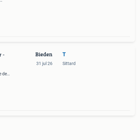
 is
Bieden
T
 -
31 jul 26
Sittard
e de
en -