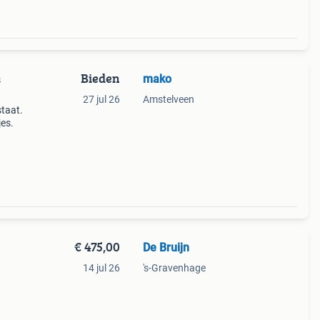
Bieden
mako
s
27 jul 26
Amstelveen
taat.
jes.
€ 475,00
De Bruijn
14 jul 26
's-Gravenhage