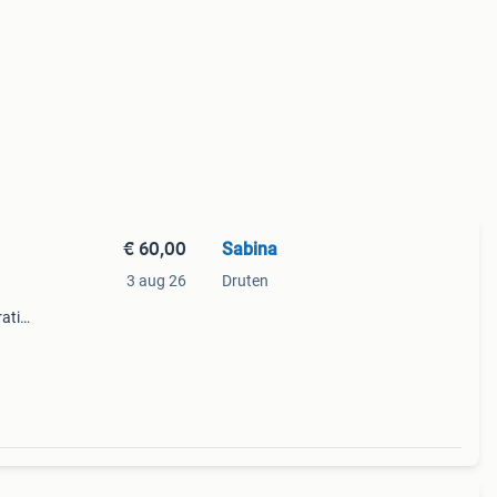
€ 60,00
Sabina
3 aug 26
Druten
atief
etaal
t