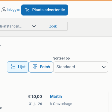
Inloggen
Plaats advertentie
lle afstanden…
Zoek
'
Sorteer op
Lijst
Foto’s
€ 10,00
Martin
31 jul 26
's-Gravenhage
ze