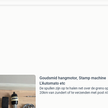
Goudsmid hangmotor, Stamp machine
L'Automato etc
De spullen zijn op te halen net over de grens o
20km van zundert of te verzenden met post nl
+8,75€ ik ga wekelijks naar nl om pakjes te
verzenden. Betalen via paypal of gewoon
overmaken, betaal