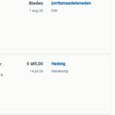
Bieden
jorritsmaedelsmeden
1 aug 26
Ede
€ 495,00
Hedwig
r .
14 jul 26
Denekamp
b .
van