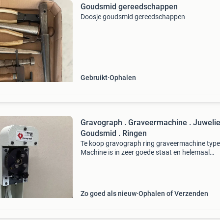
Goudsmid gereedschappen
Doosje goudsmid gereedschappen
Gebruikt
Ophalen
Gravograph . Graveermachine . Juwelie
Goudsmid . Ringen
Te koop gravograph ring graveermachine type 
Machine is in zeer goede staat en helemaal
gereinigd en nieuw afgesteld en getest . Werkt
prima zo het hoort . Met een letterschijf die je 
twee kant
Zo goed als nieuw
Ophalen of Verzenden