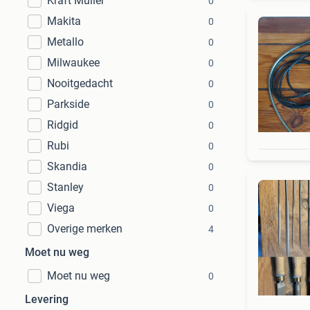
Kraft Müller
0
Makita
0
Metallo
0
Milwaukee
0
Nooitgedacht
0
Parkside
0
Ridgid
0
Rubi
0
Skandia
0
Stanley
0
Viega
0
Overige merken
4
Moet nu weg
Moet nu weg
0
Levering