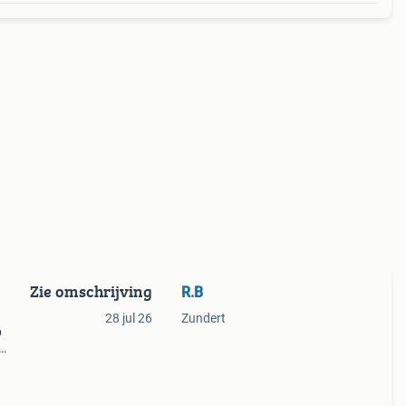
Zie omschrijving
R.B
28 jul 26
Zundert
p