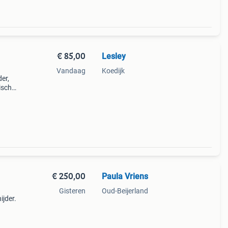
€ 85,00
Lesley
Vandaag
Koedijk
er,
ische
offer
wiel
€ 250,00
Paula Vriens
Gisteren
Oud-Beijerland
ijder.
 3x)