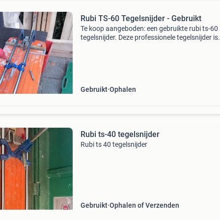
Rubi TS-60 Tegelsnijder - Gebruikt
Te koop aangeboden: een gebruikte rubi ts-60
tegelsnijder. Deze professionele tegelsnijder is
ideaal voor het nauwkeurig snijden van keram
tegels. De machine is gebruikt, maar verkeert 
goe
Gebruikt
Ophalen
Rubi ts-40 tegelsnijder
Rubi ts 40 tegelsnijder
Gebruikt
Ophalen of Verzenden