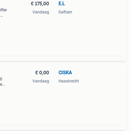
€ 175,00
E.L
ffer
Vandaag
Dalfsen
r
€ 0,00
CISKA
40
Vandaag
Haastrecht
ze
urig
el de