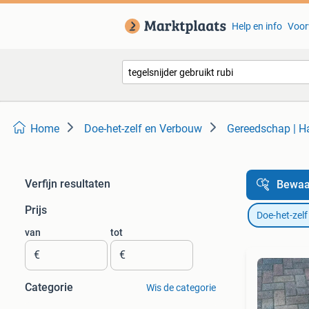
Help en info
Voor
Home
Doe-het-zelf en Verbouw
Gereedschap | 
Verfijn resultaten
Bewaa
Prijs
Doe-het-zel
van
tot
€
€
Categorie
Wis de categorie