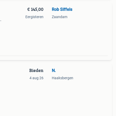
€ 145,00
Rob Siffels
Eergisteren
Zaandam
ische
nog in
Bieden
N.
4 aug 26
Haaksbergen