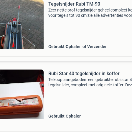
Tegelsnijder Rubi TM-90
Zeer nette prof tegelsnijder geheel compleet ko
voor tegels tot 90 cm zie alle advertenties voo
meer tegelsnijders een beller is sneller
verzendkosten zijn voor de koper
Gebruikt
Ophalen of Verzenden
Rubi Star 40 tegelsnijder in koffer
Te koop aangeboden: een gebruikte rubi star 
tegelsnijder, compleet met originele koffer. De
handige tegelsnijder is ideaal voor het nauwke
snijden van tegels tot 40 cm. Perfect voor zow
Gebruikt
Ophalen