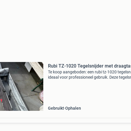
Rubi TZ-1020 Tegelsnijder met draagta
Te koop aangeboden: een rubi tz-1020 tegelsni
ideaal voor professioneel gebruik. Deze tegelsn
is ontworpen voor het nauwkeurig snijden van
diverse soorten tegels. De machine is gebruik
Gebruikt
Ophalen