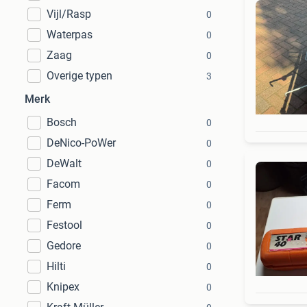
Vijl/Rasp
0
Waterpas
0
Zaag
0
Overige typen
3
Merk
Bosch
0
DeNico-PoWer
0
DeWalt
0
Facom
0
Ferm
0
Festool
0
Gedore
0
Hilti
0
Knipex
0