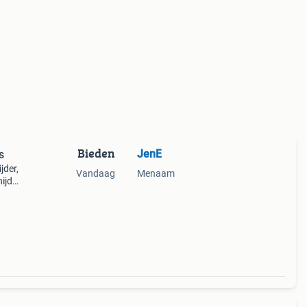
Bieden
JenE
s
jder,
Vandaag
Menaam
ijder
t, maa