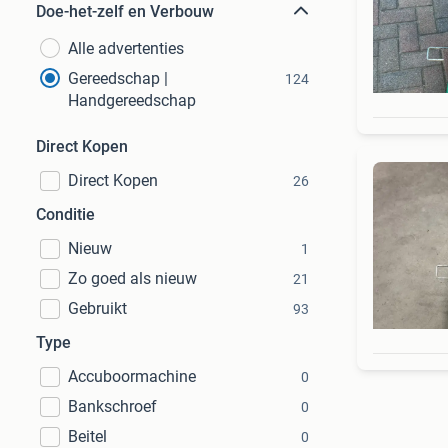
Doe-het-zelf en Verbouw
Alle advertenties
Gereedschap |
124
Handgereedschap
Direct Kopen
Direct Kopen
26
Conditie
Nieuw
1
Zo goed als nieuw
21
Gebruikt
93
Type
Accuboormachine
0
Bankschroef
0
Beitel
0