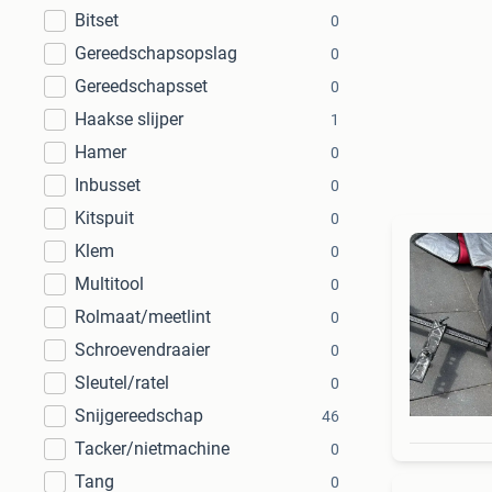
Bitset
0
Gereedschapsopslag
0
Gereedschapsset
0
Haakse slijper
1
Hamer
0
Inbusset
0
Kitspuit
0
Klem
0
Multitool
0
Rolmaat/meetlint
0
Schroevendraaier
0
Sleutel/ratel
0
Snijgereedschap
46
Tacker/nietmachine
0
Tang
0