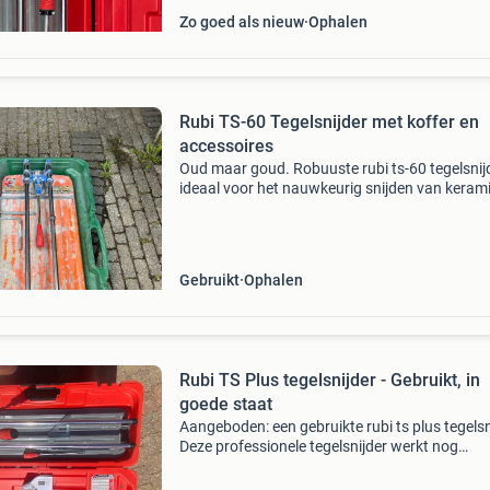
Zo goed als nieuw
Ophalen
Rubi TS-60 Tegelsnijder met koffer en
accessoires
Oud maar goud. Robuuste rubi ts-60 tegelsnijd
ideaal voor het nauwkeurig snijden van keram
tegels. Wordt geleverd in een stevige groene k
met diverse accessoires, waaronder extra snij
Gebruikt
Ophalen
Rubi TS Plus tegelsnijder - Gebruikt, in
goede staat
Aangeboden: een gebruikte rubi ts plus tegelsn
Deze professionele tegelsnijder werkt nog
uitstekend en ziet er, ondanks gebruik (slechts
nog zeer goed uit. Ideaal voor het nauwkeurig