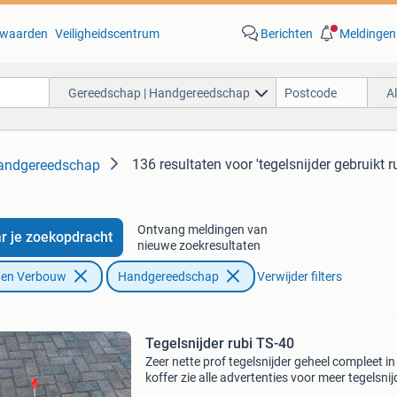
waarden
Veiligheidscentrum
Berichten
Meldingen
Gereedschap | Handgereedschap
A
136 resultaten
voor 'tegelsnijder gebruikt r
Handgereedschap
Ontvang meldingen van
r je zoekopdracht
nieuwe zoekresultaten
f en Verbouw
Handgereedschap
Verwijder filters
Tegelsnijder rubi TS-40
Zeer nette prof tegelsnijder geheel compleet in
koffer zie alle advertenties voor meer tegelsnij
een beller is sneller verzendkosten zijn voor de