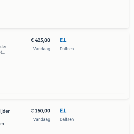
€ 425,00
E.L
jder
Vandaag
Dalfsen
ot
oor
€ 160,00
E.L
ijder
Vandaag
Dalfsen
cm.