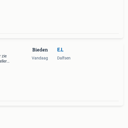
Bieden
E.L
 zie
Vandaag
Dalfsen
eller