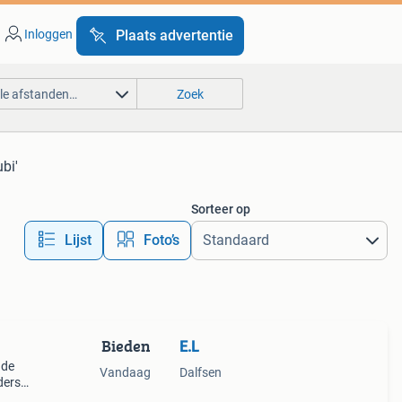
Inloggen
Plaats advertentie
lle afstanden…
Zoek
ubi'
Sorteer op
Lijst
Foto’s
Bieden
E.L
 de
Vandaag
Dalfsen
ders