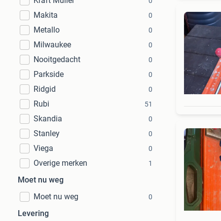
Kraft Müller
0
Makita
0
Metallo
0
Milwaukee
0
Nooitgedacht
0
Parkside
0
Ridgid
0
Rubi
51
Skandia
0
Stanley
0
Viega
0
Overige merken
1
Moet nu weg
Moet nu weg
0
Levering