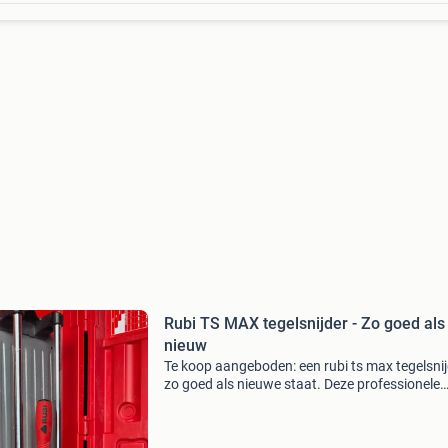
Rubi TS MAX tegelsnijder - Zo goed als
nieuw
Te koop aangeboden: een rubi ts max tegelsnij
zo goed als nieuwe staat. Deze professionele
tegelsnijder is ideaal voor het nauwkeurig snij
van diverse soorten tegels. De machine is slec
en