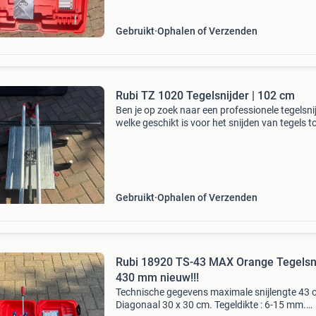
snijden
Gebruikt
Ophalen of Verzenden
Rubi TZ 1020 Tegelsnijder | 102 cm
Ben je op zoek naar een professionele tegelsni
welke geschikt is voor het snijden van tegels t
maximaal 20 mm dikte? Dan is de rubi tz 1020
zeker een aanrader. De tegelsnijder is ideaal v
het
Gebruikt
Ophalen of Verzenden
Rubi 18920 TS-43 MAX Orange Tegelsn
430 mm nieuw!!!
Technische gegevens maximale snijlengte 43 
Diagonaal 30 x 30 cm. Tegeldikte : 6-15 mm.