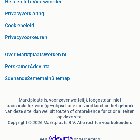
Help en Info
Voorwaarden
Privacyverklaring
Cookiebeleid
Privacyvoorkeuren
Over Marktplaats
Werken bij
Perskamer
Adevinta
2dehands
2ememain
Sitemap
Marktplaats is, voor zover wettelijk toegestaan, niet
aansprakelijk voor (gevolg)schade die voortkomt uit het gebruik
van deze site, dan wel uit fouten of ontbrekende functionaliteiten
op deze site.
Copyright © 2026 Marktplaats B.V. Alle rechten voorbehouden.
een
onderneming