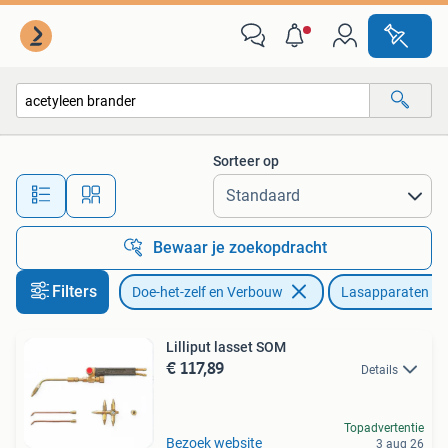
Gereedschap | Lasapparaten
Sorteer op
Alle afstanden…
Bewaar je zoekopdracht
Filters
Doe-het-zelf en Verbouw
Lasapparaten
Lilliput lasset SOM
€ 117,89
Details
Topadvertentie
Bezoek website
3 aug 26