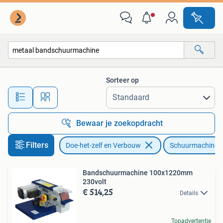
Gereedschap | Schuurmachines
Sorteer op
Alle afstanden…
Bewaar je zoekopdracht
Filters
Doe-het-zelf en Verbouw
Schuurmachines
Bandschuurmachine 100x1220mm
230volt
€ 514,25
Details
Topadvertentie