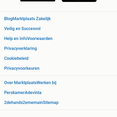
Blog
Marktplaats Zakelijk
Veilig en Succesvol
Help en Info
Voorwaarden
Privacyverklaring
Cookiebeleid
Privacyvoorkeuren
Over Marktplaats
Werken bij
Perskamer
Adevinta
2dehands
2ememain
Sitemap