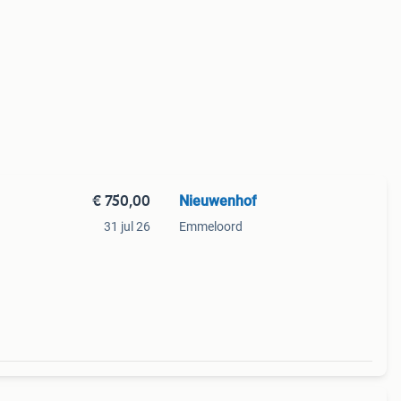
€ 750,00
Nieuwenhof
31 jul 26
Emmeloord
 zeer
stof