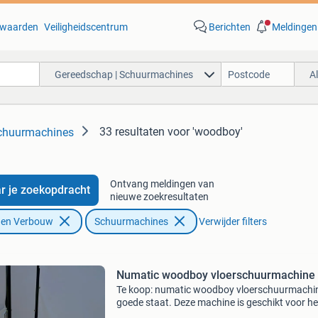
waarden
Veiligheidscentrum
Berichten
Meldingen
Gereedschap | Schuurmachines
A
33 resultaten
voor 'woodboy'
Schuurmachines
Ontvang meldingen van
r je zoekopdracht
nieuwe zoekresultaten
f en Verbouw
Schuurmachines
Verwijder filters
Numatic woodboy vloerschuurmachine
Te koop: numatic woodboy vloerschuurmachin
goede staat. Deze machine is geschikt voor he
schuren, reinigen en polijsten van harde vloer