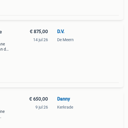
€ 875,00
D.V.
e
14 jul 26
De Meern
ane
an de
le
an
€ 650,00
Danny
9 jul 26
Kerkrade
ine