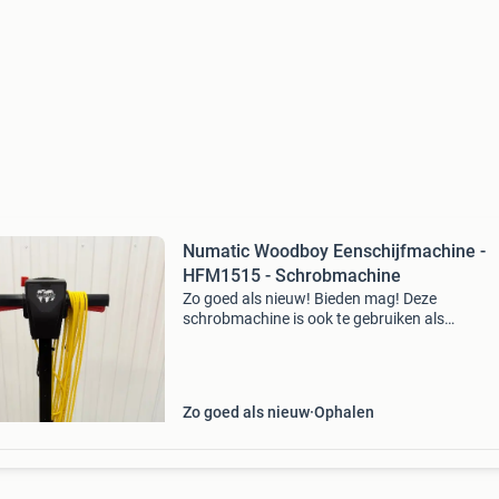
Numatic Woodboy Eenschijfmachine -
HFM1515 - Schrobmachine
Zo goed als nieuw! Bieden mag! Deze
schrobmachine is ook te gebruiken als
schuurmachine voor vloeren en egaline etc. In
goede staat, het gewicht van 10kg en de vloei
tank zijn eenvoudig te ve
Zo goed als nieuw
Ophalen