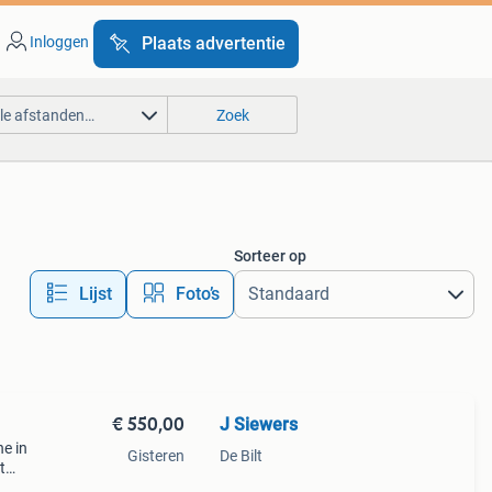
Inloggen
Plaats advertentie
lle afstanden…
Zoek
Sorteer op
Lijst
Foto’s
€ 550,00
J Siewers
e in
Gisteren
De Bilt
t
en