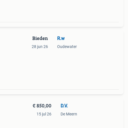
Bieden
R.w
28 jun 26
Oudewater
€ 850,00
D.V.
15 jul 26
De Meern