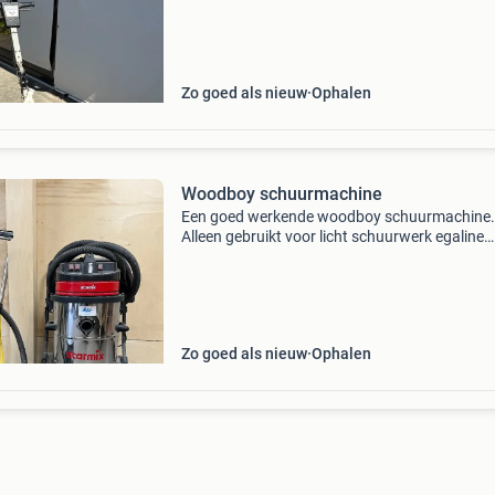
zoals beton, tegels, linoleum en parket. Sterke
betrou
Zo goed als nieuw
Ophalen
Woodboy schuurmachine
Een goed werkende woodboy schuurmachine.
Alleen gebruikt voor licht schuurwerk egaline
vloeren. Vaste prijs…
Zo goed als nieuw
Ophalen