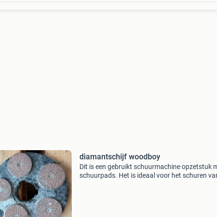
diamantschijf woodboy
Dit is een gebruikt schuurmachine opzetstuk 
schuurpads. Het is ideaal voor het schuren va
diverse oppervlakken. Het opzetstuk is in goe
staat en klaar voor gebruik. De pads zijn nog
bruikbaar