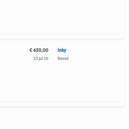
 en
€ 650,00
Inky
23 jul 26
Beesd