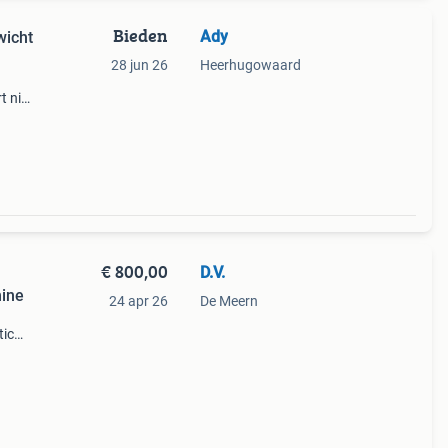
Bieden
Ady
wicht
28 jun 26
Heerhugowaard
t niet
el is
og
€ 800,00
D.V.
ine
24 apr 26
De Meern
tic