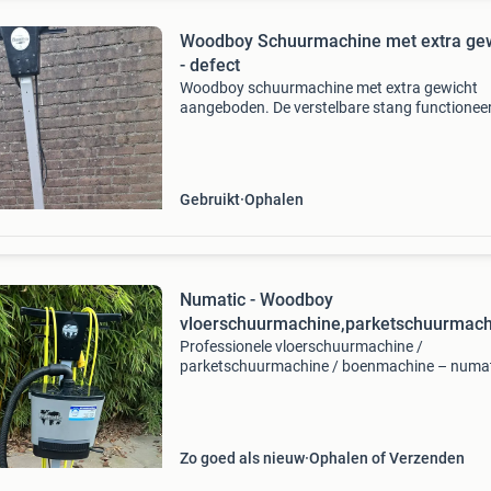
Woodboy Schuurmachine met extra ge
- defect
Woodboy schuurmachine met extra gewicht
aangeboden. De verstelbare stang functioneer
meer (gaat niet omhoog of omlaag) en de hend
afgebroken. De afgebroken onderdelen zijn n
aanwezig, beh
Gebruikt
Ophalen
Numatic - Woodboy
vloerschuurmachine,parketschuurmach
Professionele vloerschuurmachine /
parketschuurmachine / boenmachine – numa
woodboy met stofzuiger en padhouder goed
werkende, krachtige en veelzijdige
éénschijfsmachine, geschikt voor: vloerschure
Zo goed als nieuw
Ophalen of Verzenden