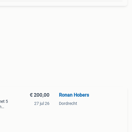
€ 200,00
Ronan Hobers
met 5
27 jul 26
Dordrecht
n
de