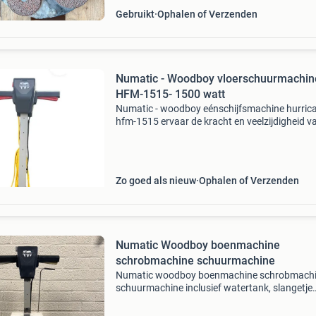
Gebruikt
Ophalen of Verzenden
Numatic - Woodboy vloerschuurmachin
HFM-1515- 1500 watt
Numatic - woodboy eénschijfsmachine hurric
hfm-1515 ervaar de kracht en veelzijdigheid v
numatic hurricane hfm-1515, een professione
éénschijfsmachine met een robuuste motor v
1500 watt en
Zo goed als nieuw
Ophalen of Verzenden
Numatic Woodboy boenmachine
schrobmachine schuurmachine
Numatic woodboy boenmachine schrobmach
schuurmachine inclusief watertank, slangetje
ontbreekt €650,- incl. Btw