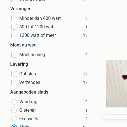
Vermogen
Minder dan 600 watt
2
600 tot 1200 watt
1
1200 watt of meer
19
Moet nu weg
Moet nu weg
0
Levering
Ophalen
27
Verzenden
17
Aangeboden sinds
Vandaag
0
Gisteren
1
Een week
2