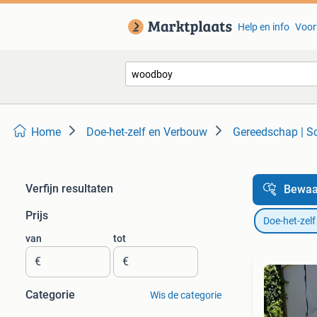
Help en info
Voor
Home
Doe-het-zelf en Verbouw
Gereedschap | 
Verfijn resultaten
Bewaa
Prijs
Doe-het-zel
van
tot
€
€
Categorie
Wis de categorie