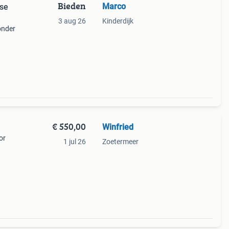
Bieden
Marco
rse
3 aug 26
Kinderdijk
onder
o
€ 550,00
Winfried
or
1 jul 26
Zoetermeer