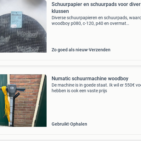
Schuurpapier en schuurpads voor dive
klussen
Diverse schuurpapieren en schuurpads, waar
woodboy p080, c-120, p40 en overmat
schuurpads. Ideaal voor verschillende
schuurklussen. Sommige zijn nieuw, andere z
goed als nieuw. Geschikt voor div
Zo goed als nieuw
Verzenden
Numatic schuurmachine woodboy
De machine is in goede staat. Ik wil er 550€ vo
hebben is ook een vaste prijs
Gebruikt
Ophalen