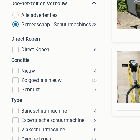
Doe-het-zelf en Verbouw
Alle advertenties
Gereedschap | Schuurmachines
28
Direct Kopen
Direct Kopen
6
Conditie
Nieuw
4
Zo goed als nieuw
15
Gebruikt
7
Type
Bandschuurmachine
4
Excentrische schuurmachine
2
Vlakschuurmachine
0
Overige typen
17