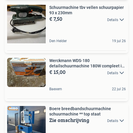
Schuurmachine tbv vellen schuurpapier
93 x 230mm
€ 7,50
Details
Den Helder
19 jul 26
Werckmann WDS-180
detailschuurmachine 180W compleet in
€ 15,00
doos
Details
Baexem
22 jul 26
Boere breedbandschuurmachine
schuurmachine ** top staat
Zie omschrijving
Details