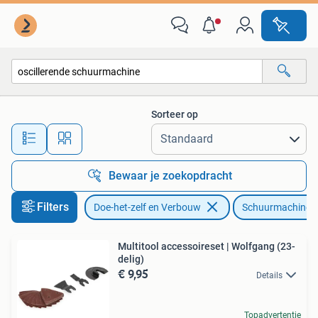
Gereedschap | Schuurmachines
Sorteer op
Alle afstanden…
Bewaar je zoekopdracht
Filters
Doe-het-zelf en Verbouw
Schuurmachines
Multitool accessoireset | Wolfgang (23-
delig)
€ 9,95
Details
Topadvertentie