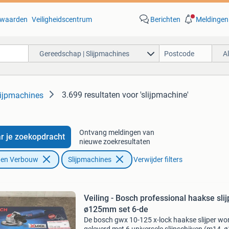
waarden
Veiligheidscentrum
Berichten
Meldingen
Gereedschap | Slijpmachines
A
3.699 resultaten
voor 'slijpmachine'
lijpmachines
Ontvang meldingen van
r je zoekopdracht
nieuwe zoekresultaten
f en Verbouw
Slijpmachines
Verwijder filters
Veiling - Bosch professional haakse slij
ø125mm set 6-de
De bosch gwx 10-125 x-lock haakse slijper wo