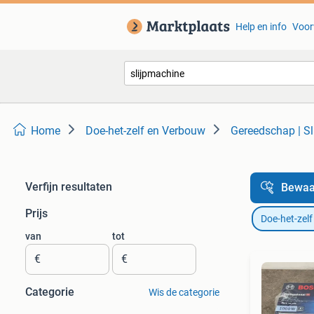
Help en info
Voor
Home
Doe-het-zelf en Verbouw
Gereedschap | S
Verfijn resultaten
Bewaa
Prijs
Doe-het-zel
van
tot
€
€
Categorie
Wis de categorie