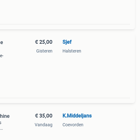
€ 25,00
Sjef
ne
Gisteren
Halsteren
e-
n een
 van
€ 35,00
K.Middeljans
hine
s
Vandaag
Coevorden
verse
275