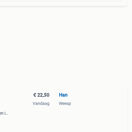
€ 22,50
Han
Vandaag
Weesp
en in
het
hee