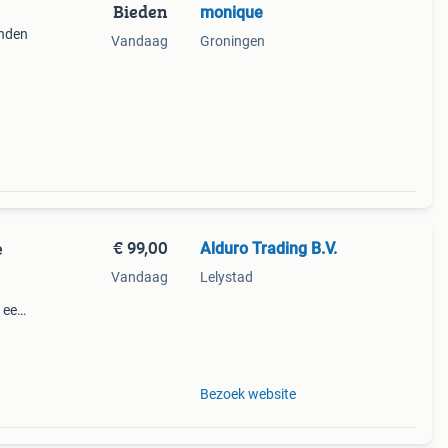
Bieden
monique
enden
Vandaag
Groningen
€ 99,00
Alduro Trading B.V.
e
Vandaag
Lelystad
 een
te
Bezoek website