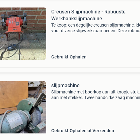
Creusen Slijpmachine - Robuuste
Werkbankslijpmachine
Te koop: een degelijke creusen slijpmachine, id
voor diverse slijpwerkzaamheden. Deze robuu
werkbankslijpmachine is perfect voor zowel d
hobbyist als de professional. De machine is
gebruikt, m
Gebruikt
Ophalen
slijpmachine
Slijpmachine met boorkop aan uit knopje stuk
aan met stekker. Twee handcirkelzaag machin
werken goed mag getest worden. Zaagbladen 
lichte roest op maar zijn scherp
Gebruikt
Ophalen of Verzenden