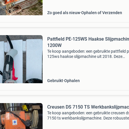
Zo goed als nieuw
Ophalen of Verzenden
Pattfield PE-125WS Haakse Slijpmachi
1200W
Te koop aangeboden: een gebruikte pattfield p
125ws haakse slijpmachine uit 2018. Deze
slijpmachine heeft een vermogen van 1200w e
schijfdiameter van 125mm, met een toerental
11500 t/min. Id
Gebruikt
Ophalen
Creusen DS 7150 TS Werkbankslijpmac
Te koop aangeboden: een gebruikte creusen d
7150 ts werkbankslijpmachine. Deze robuuste
machine, gemaakt in holland, is ideaal voor di
slijpwerkzaamheden. Met een vermogen van 