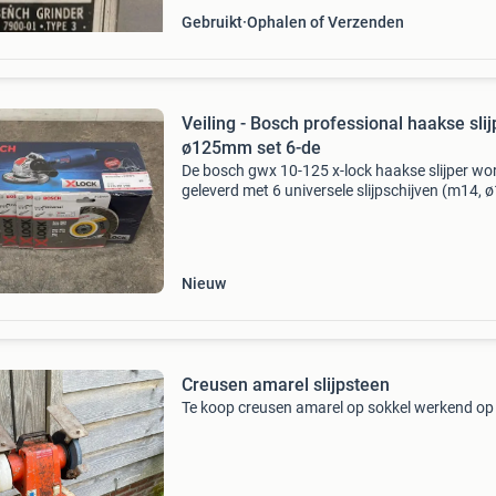
Gebruikt
Ophalen of Verzenden
Veiling - Bosch professional haakse slij
ø125mm set 6-de
De bosch gwx 10-125 x-lock haakse slijper wo
geleverd met 6 universele slijpschijven (m14, 
mm) voor veelzijdig gebruik. De machine levert
1000 w vermogen en is ideaal voor het doorsli
en s
Nieuw
Creusen amarel slijpsteen
Te koop creusen amarel op sokkel werkend op