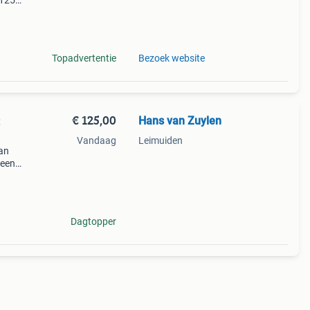
ø125
jpen
Topadvertentie
Bezoek website
€ 125,00
Hans van Zuylen
:
Vandaag
Leimuiden
an
 een
en -
Dagtopper