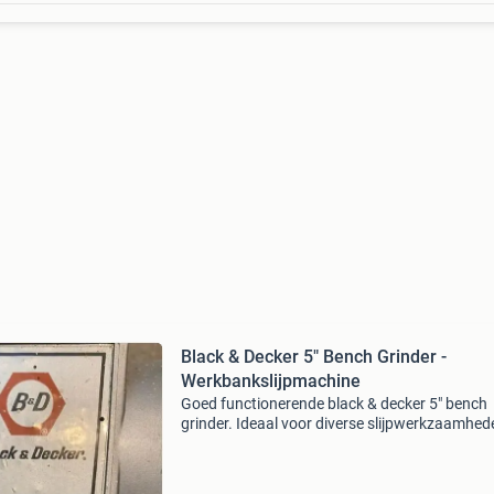
Black & Decker 5" Bench Grinder -
Werkbankslijpmachine
Goed functionerende black & decker 5" bench
grinder. Ideaal voor diverse slijpwerkzaamhed
de werkplaats of garage. Het apparaat is van 
type 7900-01, type 3, werkt op 220v 50hz en 