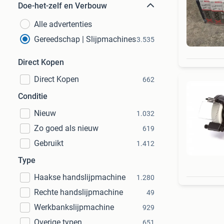
Doe-het-zelf en Verbouw
Alle advertenties
Gereedschap | Slijpmachines
3.535
Direct Kopen
Direct Kopen
662
Conditie
Nieuw
1.032
Zo goed als nieuw
619
Gebruikt
1.412
Type
Haakse handslijpmachine
1.280
Rechte handslijpmachine
49
Werkbankslijpmachine
929
Overige typen
651