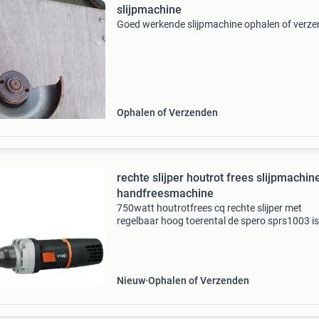
slijpmachine
Goed werkende slijpmachine ophalen of verz
Ophalen of Verzenden
rechte slijper houtrot frees slijpmachin
handfreesmachine
750watt houtrotfrees cq rechte slijper met
regelbaar hoog toerental de spero sprs1003 is
750watt sterke maar 1.8 Kg lichtgewicht rech
slijper/ houtrotfrees met een hoog regelbaar
toerental van 1
Nieuw
Ophalen of Verzenden