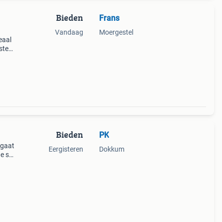
Bieden
Frans
Vandaag
Moergestel
eaal
ste
e
Bieden
PK
.gaat
Eergisteren
Dokkum
e s
zit