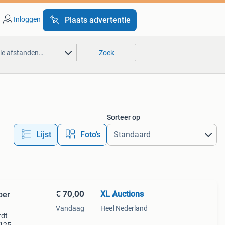
Inloggen
Plaats advertentie
lle afstanden…
Zoek
Sorteer op
Lijst
Foto’s
€ 70,00
XL Auctions
per
Vandaag
Heel Nederland
rdt