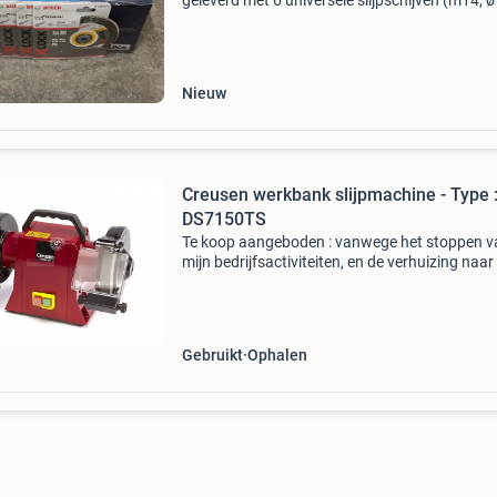
geleverd met 6 universele slijpschijven (m14, 
mm) voor veelzijdig gebruik. De machine levert
1000 w vermogen en is ideaal voor het doorsli
en s
Nieuw
Creusen werkbank slijpmachine - Type 
DS7150TS
Te koop aangeboden : vanwege het stoppen v
mijn bedrijfsactiviteiten, en de verhuizing naar
appartement is deze overbodig geworden.
Omschrijving van werkbankslijpmachine creus
ds7150ts een k
Gebruikt
Ophalen