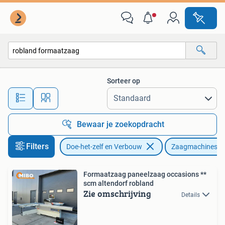
Gereedschap | Zaagmachines
Sorteer op
Alle afstanden…
Bewaar je zoekopdracht
Filters
Doe-het-zelf en Verbouw
Zaagmachines
Formaatzaag paneelzaag occasions **
scm altendorf robland
Zie omschrijving
Details