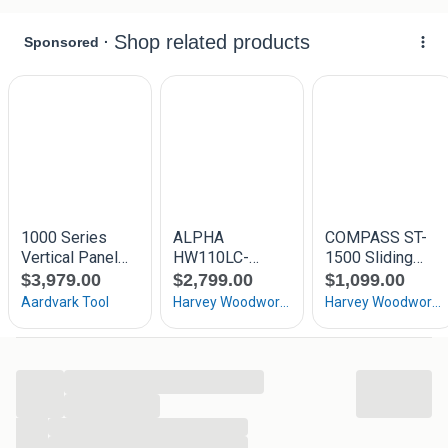
Werkend te zien. Bezorging en inruil is mogelijk.
Harwi Altendorf Robland Casadei Casolin
Houtbewerkingsmachines SCM Robland Felder Hammer
...
...
...
...