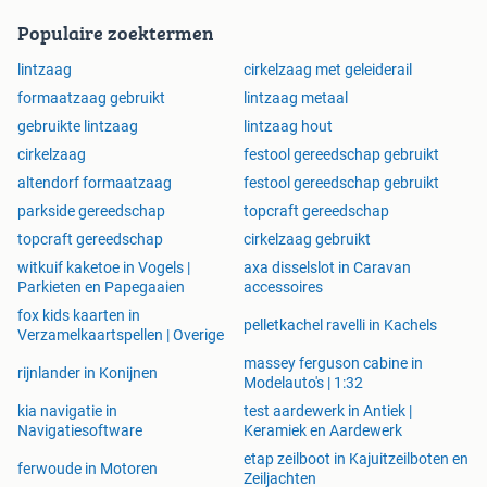
Populaire zoektermen
lintzaag
cirkelzaag met geleiderail
formaatzaag gebruikt
lintzaag metaal
gebruikte lintzaag
lintzaag hout
cirkelzaag
festool gereedschap gebruikt
altendorf formaatzaag
festool gereedschap gebruikt
parkside gereedschap
topcraft gereedschap
topcraft gereedschap
cirkelzaag gebruikt
witkuif kaketoe in Vogels |
axa disselslot in Caravan
Parkieten en Papegaaien
accessoires
fox kids kaarten in
pelletkachel ravelli in Kachels
Verzamelkaartspellen | Overige
massey ferguson cabine in
rijnlander in Konijnen
Modelauto's | 1:32
kia navigatie in
test aardewerk in Antiek |
Navigatiesoftware
Keramiek en Aardewerk
etap zeilboot in Kajuitzeilboten en
ferwoude in Motoren
Zeiljachten