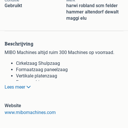
Conditie
Merk
Gebruikt
harwi robland scm felder
hammer altendorf dewalt
maggi elu
Beschrijving
MIBO Machines altijd ruim 300 Machines op voorraad.
Cirkelzaag Shulpzaag
Formaatzaag paneelzaag
Vertikale platenzaag
Freesmachine
Lees meer
Lintzaag
Afzuiging
Vandiktebank
Website
Vlakbank
www.mibomachines.com
Vlakvandiktebank
Combinatie machines