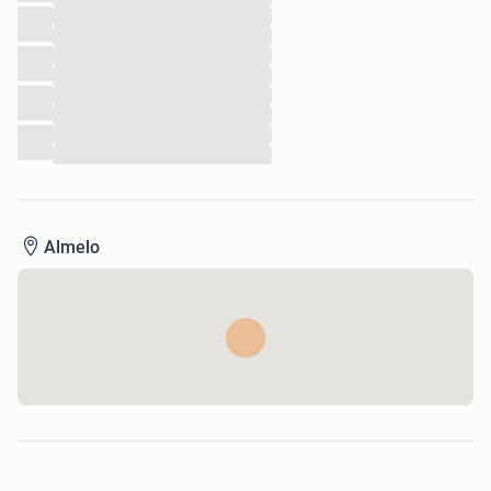
...
...
...
...
...
...
...
...
Almelo