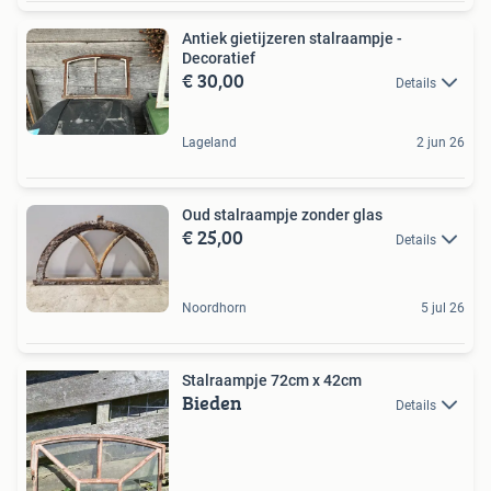
Antiek gietijzeren stalraampje -
Decoratief
€ 30,00
Details
Lageland
2 jun 26
Oud stalraampje zonder glas
€ 25,00
Details
Noordhorn
5 jul 26
Stalraampje 72cm x 42cm
Bieden
Details