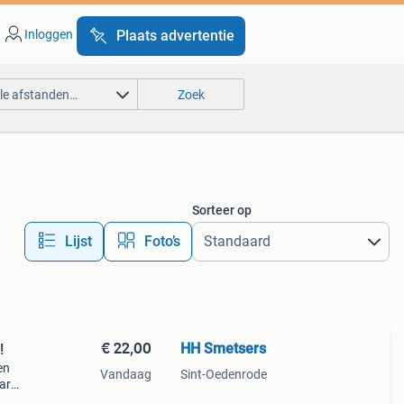
Inloggen
Plaats advertentie
lle afstanden…
Zoek
Sorteer op
Lijst
Foto’s
€ 22,00
HH Smetsers
!
en
Vandaag
Sint-Oedenrode
ar
aar !!