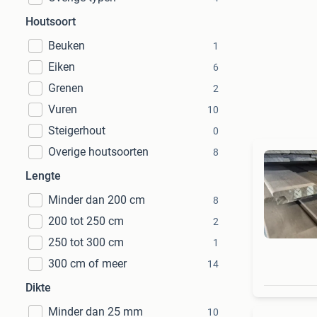
Houtsoort
Beuken
1
Eiken
6
Grenen
2
Vuren
10
Steigerhout
0
Overige houtsoorten
8
Lengte
Minder dan 200 cm
8
200 tot 250 cm
2
250 tot 300 cm
1
300 cm of meer
14
Dikte
Minder dan 25 mm
10