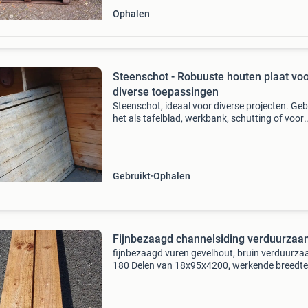
Ophalen
Steenschot - Robuuste houten plaat vo
diverse toepassingen
Steenschot, ideaal voor diverse projecten. Geb
het als tafelblad, werkbank, schutting of voor
andere creatieve doeleinden. Het hout heeft e
doorleefde uitstraling en is zeer stevig. 1.40 X
Gebruikt
Ophalen
Fijnbezaagd channelsiding verduurza
​fijnbezaagd vuren gevelhout, bruin verduurz
180 Delen van 18x95x4200, werkende breedte
mm. 183 Delen van 18x120x4200, werkende
breedte 105 mm. 95 Breed kost 0,95 per m1, 
breed kost 1,40 p