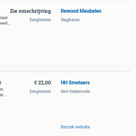
Zie omschrijving
Rewood Meubelen
gbaar
Eergisteren
Slagharen
owel
e. ​
achte
€ 22,00
HH Smetsers
!
en
Eergisteren
Sint-Oedenrode
ar
aar !!
Bezoek website