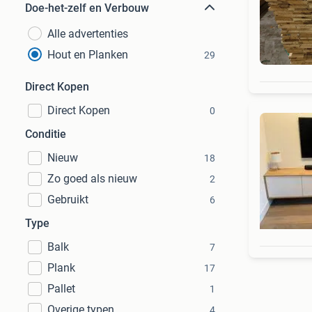
Doe-het-zelf en Verbouw
Alle advertenties
Hout en Planken
29
Direct Kopen
Direct Kopen
0
Conditie
Nieuw
18
Zo goed als nieuw
2
Gebruikt
6
Type
Balk
7
Plank
17
Pallet
1
Overige typen
4