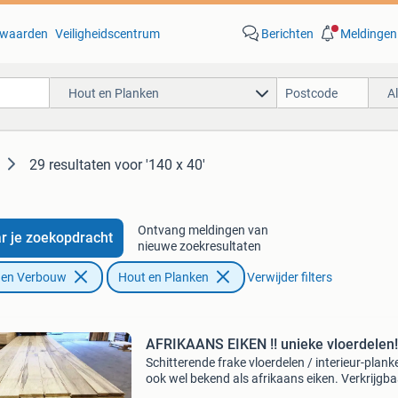
waarden
Veiligheidscentrum
Berichten
Meldingen
Hout en Planken
A
29 resultaten
voor '140 x 40'
Ontvang meldingen van
r je zoekopdracht
nieuwe zoekresultaten
f en Verbouw
Hout en Planken
Verwijder filters
AFRIKAANS EIKEN !! unieke vloerdelen!
Schitterende frake vloerdelen / interieur-plank
ook wel bekend als afrikaans eiken. Verkrijgba
vanaf 1 m2 !! Direct leverbaar , volop beschikb