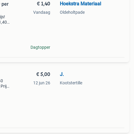
€ 1,40
Hoekstra Materiaal
 per
Vandaag
Oldeholtpade
js!
1,40
 recht
en
Dagtopper
€ 5,00
J.
40
12 jun 26
Kootstertille
 Prijs
.