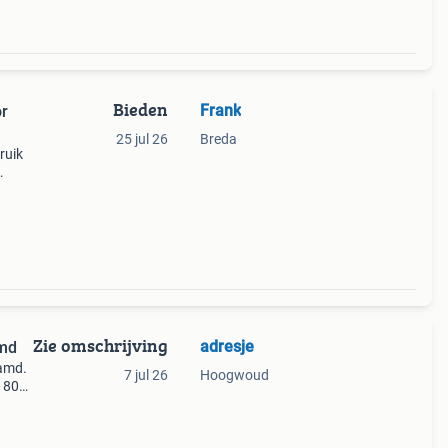
Bieden
Frank
or
25 jul 26
Breda
ruik
en
 1.15
Zie omschrijving
adresje
amd
aamd.
7 jul 26
Hoogwoud
 80
120