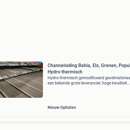
Channelsiding Bahia, Els, Grenen, Popul
Hydro-thermisch
Hydro-thermisch gemodificeerd gevelmateriaa
een bekende grote leverancier, hoge kwaliteit
restpartijen tegen aantrekkelijke prijs bahia
channelsiding 18x90mm diverse lengtes 1-3 m
€4,80/
Nieuw
Ophalen