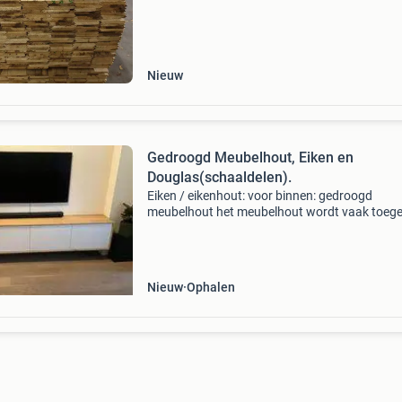
Let op !! Dit produkt is (vrijwel) nergens verk
Nieuw
Gedroogd Meubelhout, Eiken en
Douglas(schaaldelen).
Eiken / eikenhout: voor binnen: gedroogd
meubelhout het meubelhout wordt vaak toeg
om de standaard meubelen een unieke uitstral
te geven! Eiken meubelhout kunstmatig gedr
ca. (10-12% Vocht
Nieuw
Ophalen