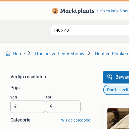
Help en info
Voor
Home
Doe-het-zelf en Verbouw
Hout en Planken
Verfijn resultaten
Bewaa
Prijs
Doe-het-zel
van
tot
€
€
Categorie
Wis de categorie