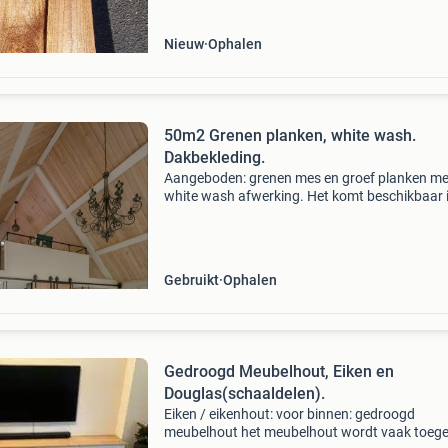
Nieuw
Ophalen
50m2 Grenen planken, white wash.
Dakbekleding.
Aangeboden: grenen mes en groef planken me
white wash afwerking. Het komt beschikbaar 
verband met een verbouwing. De uiteinden zij
geschroefd, verder is het getacked. Er zitten o
nog wat ka
Gebruikt
Ophalen
Gedroogd Meubelhout, Eiken en
Douglas(schaaldelen).
Eiken / eikenhout: voor binnen: gedroogd
meubelhout het meubelhout wordt vaak toeg