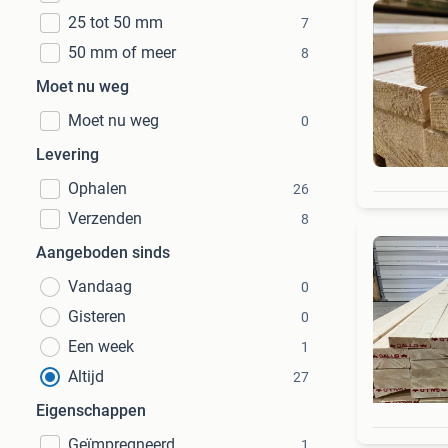
25 tot 50 mm
7
50 mm of meer
8
Moet nu weg
Moet nu weg
0
Levering
Ophalen
26
Verzenden
8
Aangeboden sinds
Vandaag
0
Gisteren
0
Een week
1
Altijd
27
Eigenschappen
Geïmpregneerd
1