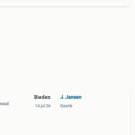
Bieden
J. Jansen
 koud
14 jul 26
Daarle