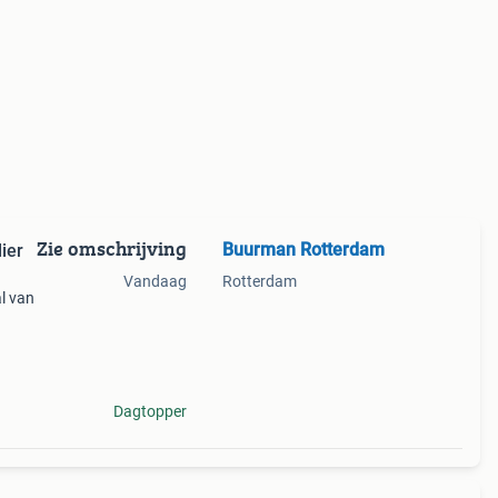
Zie omschrijving
Buurman Rotterdam
ier
Vandaag
Rotterdam
l van
eter
Dagtopper