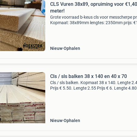
CLS Vuren 38x89, opruiming voor €1,40
meter!
Grote voorraad b-keus cls voor messcherpe pri
Kopmaat: 38x89mm lengtes: 2350mm prijs: €
per meter incl. Btw kwaliteit: lichte b-keus, wel
toepassing: houtskelet wanden, voorzetwand
Nieuw
Ophalen
Cls / sls balken 38 x 140 en 40 x 70
Cls / sls balken. Kopmaat 38 x 140. Lengte 2.
Prijs € 5.50. Lengte 2.55 Prijs € 6. Lengte 4.80
€ 11. Lengte 5.10 Prijs € 12. Kopmaat 40 x 70
Lengte 4.80 En 5.10. Prijs &eu
Nieuw
Ophalen