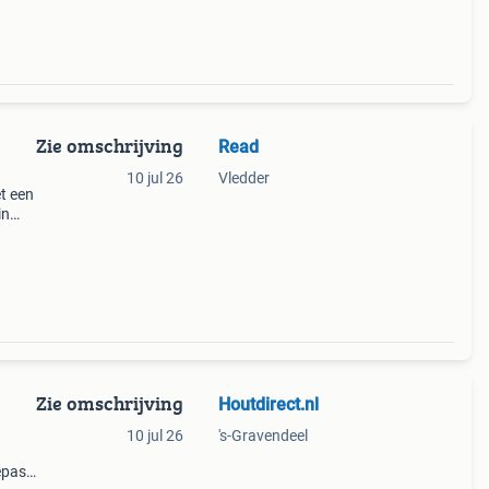
Zie omschrijving
Read
10 jul 26
Vledder
t een
in
n
ok
Zie omschrijving
Houtdirect.nl
10 jul 26
's-Gravendeel
epast