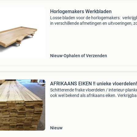
Horlogemakers Werkbladen
Losse bladen voor de horlogemakers: ​ verkrij
in verschillende afmetingen en uitvoeringen, z
met houten verstelbare steunen als gestoffeerd
De bladen kunnen voorzien worden van hoge 
Nieuw
Ophalen of Verzenden
AFRIKAANS EIKEN !! unieke vloerdelen!
Schitterende frake vloerdelen / interieur-plank
ook wel bekend als afrikaans eiken. Verkrijgba
vanaf 1 m2 !! Direct leverbaar , volop beschikb
Let op !! Dit produkt is (vrijwel) nergens verk
Nieuw