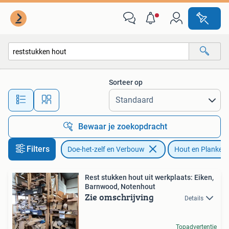
Hout en Planken
Sorteer op
Alle afstanden…
Bewaar je zoekopdracht
Filters
Doe-het-zelf en Verbouw
Hout en Planken
Rest stukken hout uit werkplaats: Eiken,
Barnwood, Notenhout
Zie omschrijving
Details
Topadvertentie