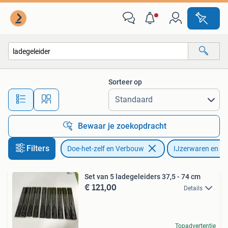
IJzerwaren en Bevestigingsmiddelen
Sorteer op
Alle afstanden…
Bewaar je zoekopdracht
Filters
Doe-het-zelf en Verbouw
IJzerwaren en Be
Set van 5 ladegeleiders 37,5 - 74 cm
€ 121,00
Details
Topadvertentie