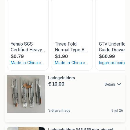
Ladegeleiders
€ 10,00
Details
's-Gravenhage
9 jul 26
Ladegeleiders 345-550 mm, nieuw!