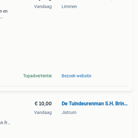
Vandaag
Limmen
n en
 aan
pinnen
Topadvertentie
Bezoek website
€ 10,00
De Tuindeurenman S.H. Brinkman tevens uw Kozijnenman
Vandaag
Jistrum
n.frl
 de