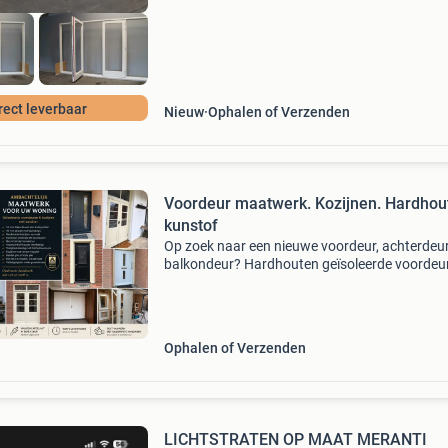
rect leverbaar
Nieuw
Ophalen of Verzenden
Voordeur maatwerk. Kozijnen. Hardhou
kunstof
Op zoek naar een nieuwe voordeur, achterdeu
balkondeur? Hardhouten geïsoleerde voordeu
kozijnen op maat | ambachtelijk gemaakt bent
zoek naar een unieke, duurzame en perfect
passende vo
Ophalen of Verzenden
LICHTSTRATEN OP MAAT MERANTI