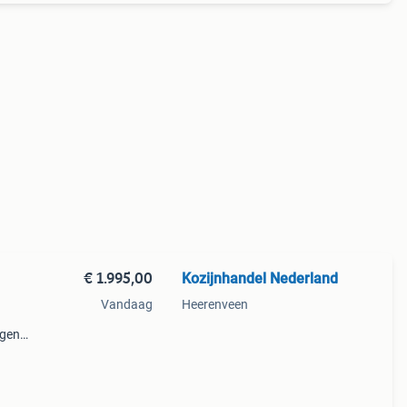
€ 1.995,00
Kozijnhandel Nederland
Vandaag
Heerenveen
igen
nti
wit