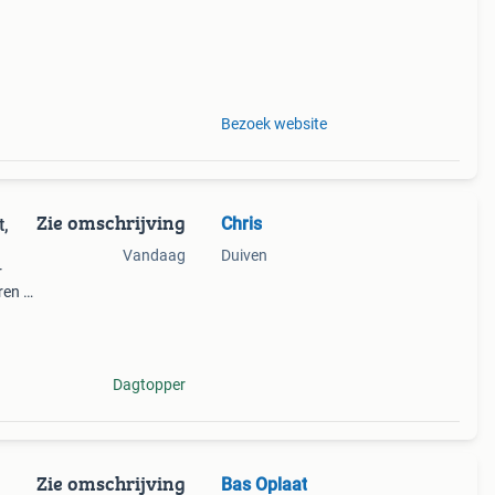
Bezoek website
Zie omschrijving
Chris
t,
Vandaag
Duiven
r
ren &
 u op
Dagtopper
Zie omschrijving
Bas Oplaat