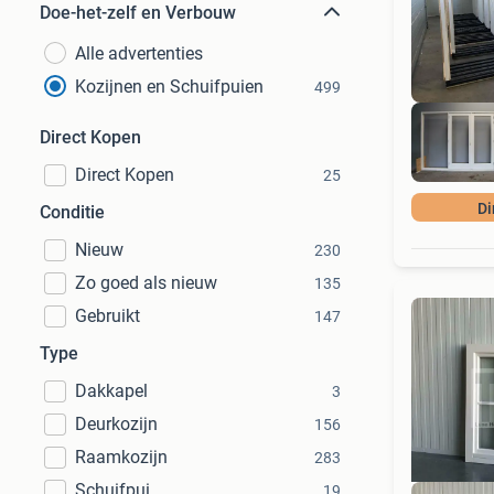
Doe-het-zelf en Verbouw
Alle advertenties
Kozijnen en Schuifpuien
499
Direct Kopen
Direct Kopen
25
Di
Conditie
Nieuw
230
Zo goed als nieuw
135
Gebruikt
147
Type
Dakkapel
3
Deurkozijn
156
Raamkozijn
283
Schuifpui
19