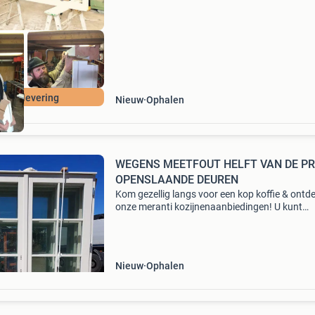
nelle levering
Nieuw
Ophalen
WEGENS MEETFOUT HELFT VAN DE PRIJS
OPENSLAANDE DEUREN
Kom gezellig langs voor een kop koffie & ontd
onze meranti kozijnenaanbiedingen! U kunt
doordeweeks in de ochtend zo bij ons langsk
mocht u toch iets later willen komen, bel dan 
van te
Nieuw
Ophalen