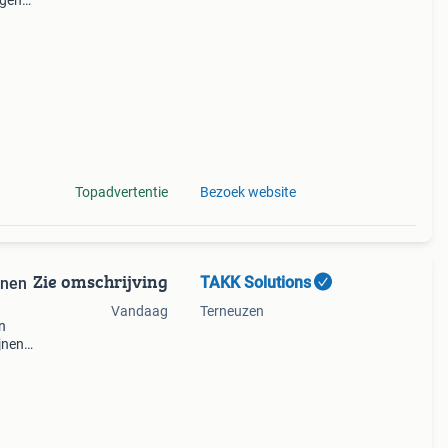
igen
nti
wit
Topadvertentie
Bezoek website
Zie omschrijving
TAKK Solutions
jnen
Vandaag
Terneuzen
an
jnen
jzen.
kie