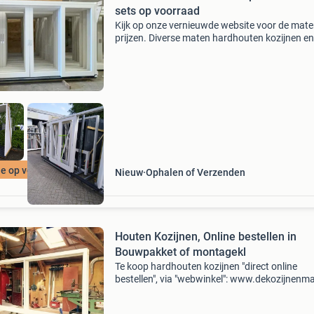
sets op voorraad
Kijk op onze vernieuwde website voor de mate
prijzen. Diverse maten hardhouten kozijnen en
schuifpuien. Met hef schuif systeem. Voldoet
de eisen van het laatste bouwbesluit. U kunt 
bij
le op voorraad
Nieuw
Ophalen of Verzenden
Houten Kozijnen, Online bestellen in
Bouwpakket of montagekl
Te koop hardhouten kozijnen "direct online
bestellen", via "webwinkel": www.dekozijnenma
dus "geen" offerte aanvragen sturen, maar via
webwinkel uw model kiezen,