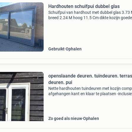
Hardhouten schuifpui dubbel glas
Schuifpui van hardhout met dubbel glas 3.73
breed 2.24 M hoog 11.5 Cm dikte kozijn goede
staat even schuren en kan er weer jaren tegen
doe een mooi bod en hij is voor jou
Gebruikt
Ophalen
openslaande deuren. tuindeuren. terra
deuren. pui
Nette hardhouten tuindeuren met kozijn comp
afgehangen kant en klaar te plaatsen -inclusie
hang en sluitwerk -dubbel glas -3 punt sluiting 
ventilatie roosters maten zijn inclusief kozijn
hoogte
Zo goed als nieuw
Ophalen