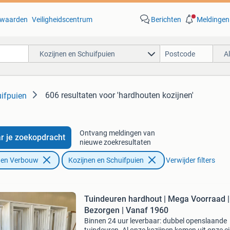
waarden
Veiligheidscentrum
Berichten
Meldingen
Kozijnen en Schuifpuien
A
606 resultaten
voor 'hardhouten kozijnen'
ifpuien
Ontvang meldingen van
r je zoekopdracht
nieuwe zoekresultaten
f en Verbouw
Kozijnen en Schuifpuien
Verwijder filters
Tuindeuren hardhout | Mega Voorraad |
Bezorgen | Vanaf 1960
Binnen 24 uur leverbaar: dubbel openslaande