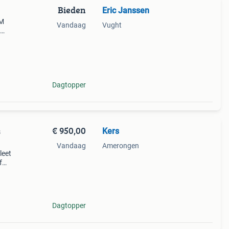
Bieden
Eric Janssen
 M
Vandaag
Vught
 aan
Dagtopper
€ 950,00
Kers
s
Vandaag
Amerongen
leet
f
-
Dagtopper