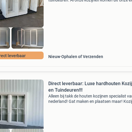
tuindeuren. Al onze kozijnen komen uit onze e
productie en zijn gemaakt van duurzaam mera
mahonie hardhout . Onze tuindeuren worden 
gegrond, incl
rect leverbaar
Nieuw
Ophalen of Verzenden
Direct leverbaar: Luxe hardhouten Kozi
en Tuindeuren!!!
Alleen bij takk de houten kozijnen specialist v
nederland! Gat maken en plaatsen maar! Kozi
plaatsen zonder levertijden en tegen bodempri
Dat kan alleen bij takk kozijnen. U komt langs, 