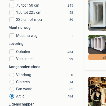
75 tot 150 cm
245
150 tot 225 cm
58
225 cm of meer
89
Moet nu weg
Moet nu weg
1
Levering
Ophalen
484
al
Verzenden
99
Aangeboden sinds
Vandaag
0
Gisteren
14
Een week
61
Altijd
484
Eigenschappen