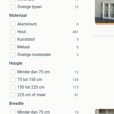
Overige typen
12
Materiaal
O
Aluminium
0
Hout
481
Kunststof
5
Metaal
0
Overige materialen
3
Hoogte
Minder dan 75 cm
12
75 tot 150 cm
126
150 tot 225 cm
113
225 cm of meer
81
Breedte
Minder dan 75 cm
19