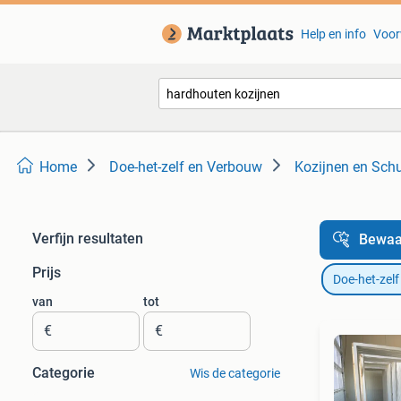
Help en info
Voor
Home
Doe-het-zelf en Verbouw
Kozijnen en Schu
Verfijn resultaten
Bewaa
Prijs
Doe-het-zel
van
tot
€
€
Categorie
Wis de categorie