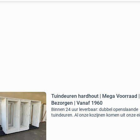
Tuindeuren hardhout | Mega Voorraad |
Bezorgen | Vanaf 1960
Binnen 24 uur leverbaar: dubbel openslaande
tuindeuren. Al onze kozijnen komen uit onze e
productie en zijn gemaakt van duurzaam mera
mahonie hardhout . Onze tuindeuren worden 
gegrond, incl