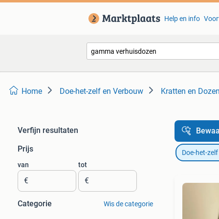
Help en info
Voor
Home
Doe-het-zelf en Verbouw
Kratten en Doze
Verfijn resultaten
Bewaa
Prijs
Doe-het-zel
van
tot
€
€
Categorie
Wis de categorie