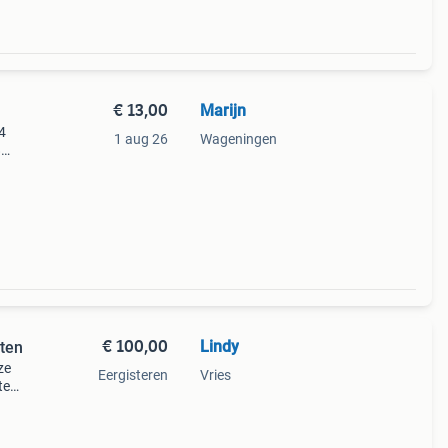
€ 13,00
Marijn
4
1 aug 26
Wageningen
8
€ 100,00
Lindy
aten
ze
Eergisteren
Vries
te
ozen
Actio