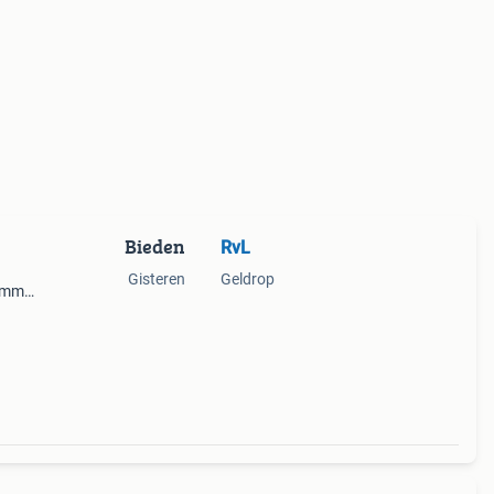
Bieden
RvL
Gisteren
Geldrop
gamma
ële
groot