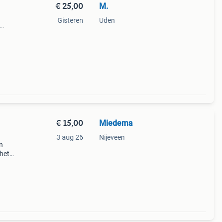
€ 25,00
M.
Gisteren
Uden
et
€ 15,00
Miedema
3 aug 26
Nijeveen
n
 het