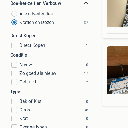
Doe-het-zelf en Verbouw
Alle advertenties
Kratten en Dozen
37
Direct Kopen
Direct Kopen
1
Conditie
Nieuw
0
Zo goed als nieuw
17
Gebruikt
15
Type
Bak of Kist
0
Doos
36
Krat
0
Overige typen
0