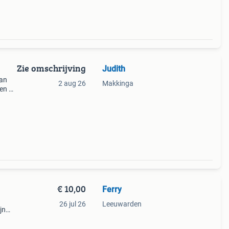
Zie omschrijving
Judith
van
2 aug 26
Makkinga
 en 12
en van
van
€ 10,00
Ferry
26 jul 26
Leeuwarden
jn