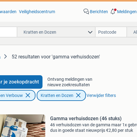
waarden
Veiligheidscentrum
Berichten
Meldingen
Kratten en Dozen
A
52 resultaten
voor 'gamma verhuisdozen'
n
Ontvang meldingen van
r je zoekopdracht
nieuwe zoekresultaten
f en Verbouw
Kratten en Dozen
Verwijder filters
Gamma verhuisdozen (46 stuks)
46 verhuisdozen van de gamma maar 1x gebru
dus in goede staat nieuwprijs €2,80 per stuk