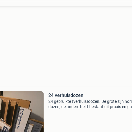
24 verhuisdozen
24 gebruikte (verhuis)dozen. De grote zijn no
dozen, de andere helft bestaat uit praxis en
dozen van wisselende kwaliteit. We zijn nog a
uitpakken dus misschien komen er nog een pa