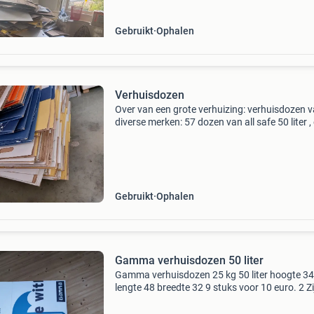
Gebruikt
Ophalen
Verhuisdozen
Over van een grote verhuizing: verhuisdozen 
diverse merken: 57 dozen van all safe 50 liter ,
dozen van 63 liter 4 dozen van oscar xl 9 doz
karton24 4 dozen van verhuisdozen 6 dozen 
Gebruikt
Ophalen
Gamma verhuisdozen 50 liter
Gamma verhuisdozen 25 kg 50 liter hoogte 34
lengte 48 breedte 32 9 stuks voor 10 euro. 2 Zi
licht beschadigd.