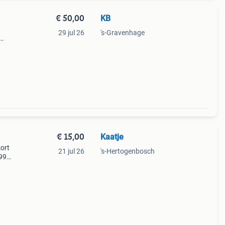
€ 50,00
KB
29 jul 26
's-Gravenhage
ox
€ 15,00
Kaatje
ort
21 jul 26
's-Hertogenbosch
.99