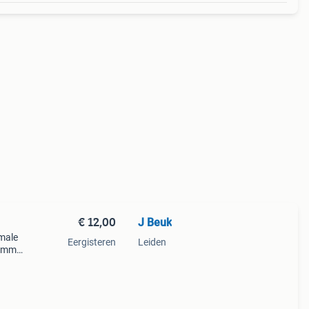
€ 12,00
J Beuk
rmale
Eergisteren
Leiden
 gamma
an het
ar