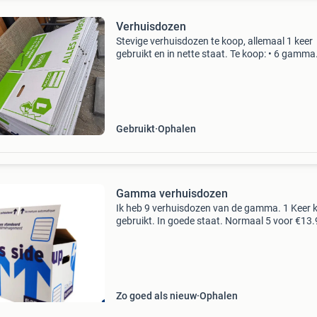
Verhuisdozen
Stevige verhuisdozen te koop, allemaal 1 keer
gebruikt en in nette staat. Te koop: • 6 gamma
verhuisdozen • 4 all safe verhuisdozen • 12 1b
verhuisdozen • 14 kubox verhuisdozen -
ongebruikte inpakpa
Gebruikt
Ophalen
Gamma verhuisdozen
Ik heb 9 verhuisdozen van de gamma. 1 Keer k
gebruikt. In goede staat. Normaal 5 voor €13
Nu 9 voor €15
Zo goed als nieuw
Ophalen