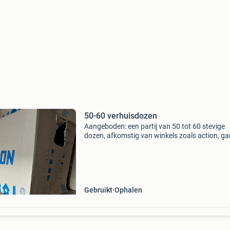
50-60 verhuisdozen
Aangeboden: een partij van 50 tot 60 stevige
dozen, afkomstig van winkels zoals action, 
en focus (zie foto’s). Van focus zijn geen offici
verhuisdozen maar wel stevig en bijna net zo 
al
Gebruikt
Ophalen