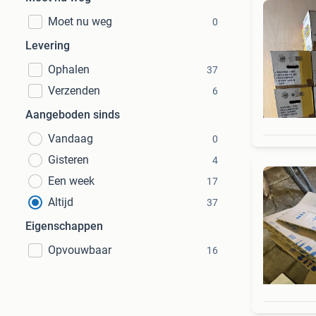
Moet nu weg
0
Levering
Ophalen
37
Verzenden
6
Aangeboden sinds
Vandaag
0
Gisteren
4
Een week
17
Altijd
37
Eigenschappen
Opvouwbaar
16