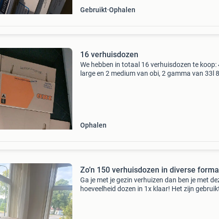
Gebruikt
Ophalen
16 verhuisdozen
We hebben in totaal 16 verhuisdozen te koop: 
large en 2 medium van obi, 2 gamma van 33l 
action prijs in overleg
Ophalen
Zo’n 150 verhuisdozen in diverse form
Ga je met je gezin verhuizen dan ben je met de
hoeveelheid dozen in 1x klaar! Het zijn gebruik
verhuisdozen in verschillende formaten. De d
zijn van diverse merken zoals allsafe, karwei. 