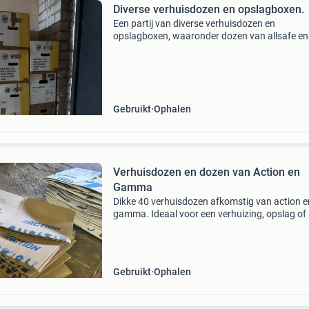
Diverse verhuisdozen en opslagboxen.
Een partij van diverse verhuisdozen en
opslagboxen, waaronder dozen van allsafe en
gamma. Ideaal voor verhuizingen, opslag of h
organiseren van spullen.
Gebruikt
Ophalen
Verhuisdozen en dozen van Action en
Gamma
Dikke 40 verhuisdozen afkomstig van action e
gamma. Ideaal voor een verhuizing, opslag of
verzenden van spullen. De dozen zijn gebruikt,
maar nog in goede staat en kunnen prima een
tweede ronde m
Gebruikt
Ophalen