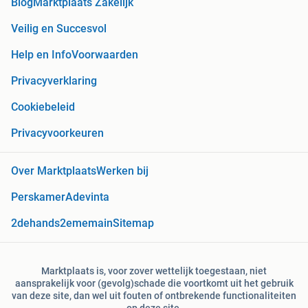
Blog
Marktplaats Zakelijk
Veilig en Succesvol
Help en Info
Voorwaarden
Privacyverklaring
Cookiebeleid
Privacyvoorkeuren
Over Marktplaats
Werken bij
Perskamer
Adevinta
2dehands
2ememain
Sitemap
Marktplaats is, voor zover wettelijk toegestaan, niet
aansprakelijk voor (gevolg)schade die voortkomt uit het gebruik
van deze site, dan wel uit fouten of ontbrekende functionaliteiten