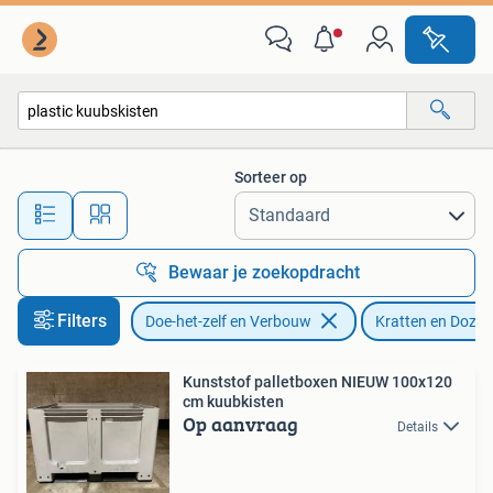
Kratten en Dozen
Sorteer op
Alle afstanden…
Bewaar je zoekopdracht
Filters
Doe-het-zelf en Verbouw
Kratten en Dozen
Kunststof palletboxen NIEUW 100x120
cm kuubkisten
Op aanvraag
Details