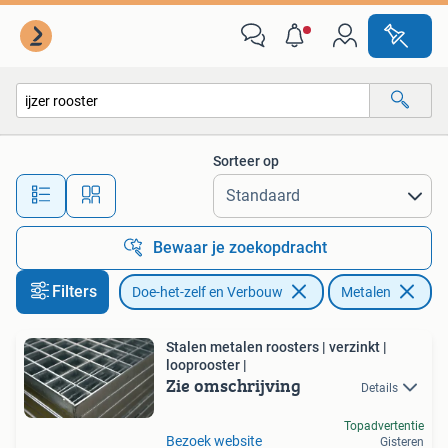
Metalen
Sorteer op
Alle afstanden…
Bewaar je zoekopdracht
Filters
Doe-het-zelf en Verbouw
Metalen
Ve
Stalen metalen roosters | verzinkt |
looprooster |
Zie omschrijving
Details
Topadvertentie
Bezoek website
Gisteren