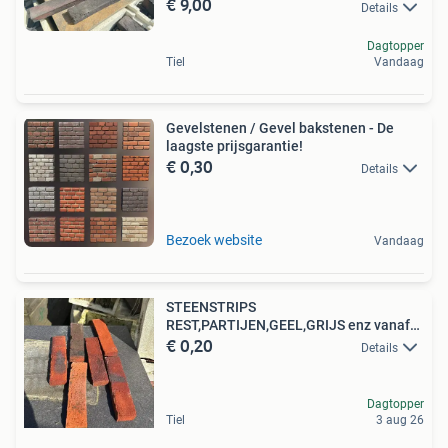
€ 9,00
Details
Dagtopper
Tiel
Vandaag
Gevelstenen / Gevel bakstenen - De
laagste prijsgarantie!
€ 0,30
Details
Bezoek website
Vandaag
STEENSTRIPS
REST,PARTIJEN,GEEL,GRIJS enz vanaf
€ 0,20
1,50 p. doos
Details
Dagtopper
Tiel
3 aug 26