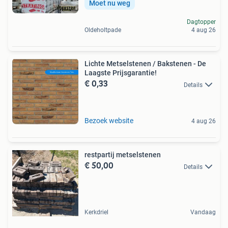
Moet nu weg
Dagtopper
Oldeholtpade
4 aug 26
Lichte Metselstenen / Bakstenen - De
Laagste Prijsgarantie!
€ 0,33
Details
Bezoek website
4 aug 26
restpartij metselstenen
€ 50,00
Details
Kerkdriel
Vandaag