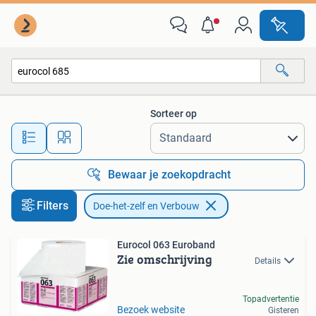
Doe-het-zelf en Verbouw
Sorteer op
Alle afstanden…
Bewaar je zoekopdracht
Filters
Doe-het-zelf en Verbouw
Eurocol 063 Euroband
Zie omschrijving
Details
Topadvertentie
Bezoek website
Gisteren