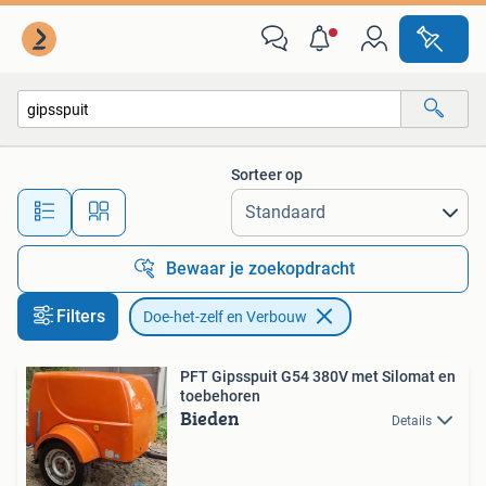
Doe-het-zelf en Verbouw
Sorteer op
Alle afstanden…
Bewaar je zoekopdracht
Filters
Doe-het-zelf en Verbouw
PFT Gipsspuit G54 380V met Silomat en
toebehoren
Bieden
Details