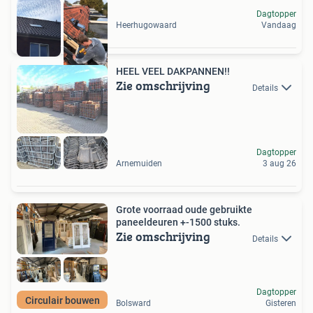
Dagtopper
Heerhugowaard
Vandaag
HEEL VEEL DAKPANNEN!!
Zie omschrijving
Details
Dagtopper
Arnemuiden
3 aug 26
Grote voorraad oude gebruikte
paneeldeuren +-1500 stuks.
Zie omschrijving
Details
Dagtopper
Circulair bouwen
Bolsward
Gisteren