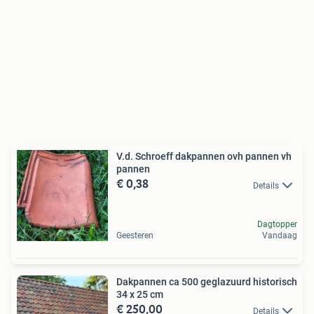
V.d. Schroeff dakpannen ovh pannen vh
pannen
€ 0,38
Details
Dagtopper
Geesteren
Vandaag
Dakpannen ca 500 geglazuurd historisch
34 x 25 cm
€ 250,00
Details