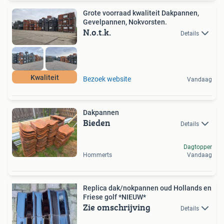
Grote voorraad kwaliteit Dakpannen,
Gevelpannen, Nokvorsten.
N.o.t.k.
Details
Kwaliteit
Bezoek website
Vandaag
Dakpannen
Bieden
Details
Dagtopper
Hommerts
Vandaag
Replica dak/nokpannen oud Hollands en
Friese golf *NIEUW*
Zie omschrijving
Details