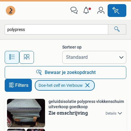
Doe-het-zelf en Verbouw
Sorteer op
Alle afstanden…
Bewaar je zoekopdracht
Filters
Doe-het-zelf en Verbouw
geluidsisolatie polypress vlokkenschuim
uitverkoop goedkoop
Zie omschrijving
Details