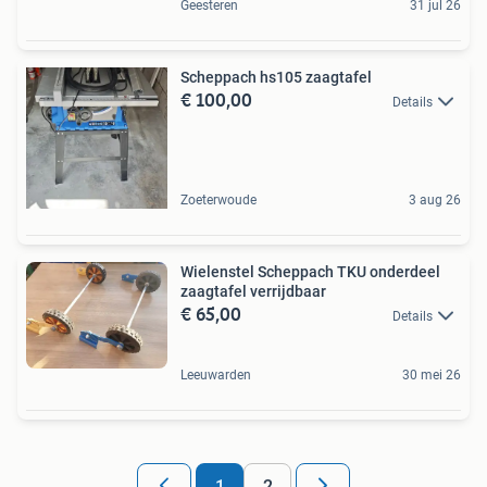
Geesteren
31 jul 26
Scheppach hs105 zaagtafel
€ 100,00
Details
Zoeterwoude
3 aug 26
Wielenstel Scheppach TKU onderdeel
zaagtafel verrijdbaar
€ 65,00
Details
Leeuwarden
30 mei 26
1
2