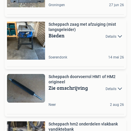
Groningen
27 jun 26
Scheppach zaag met afzuiging (mist
langsgeleider)
Bieden
Details
Soerendonk
14 mei 26
Scheppach doorvoerrol HM1 of HM2
origineel
Zie omschrijving
Details
Neer
2 aug 26
Scheppach hm2 onderdelen vlakbank
vandiktebank