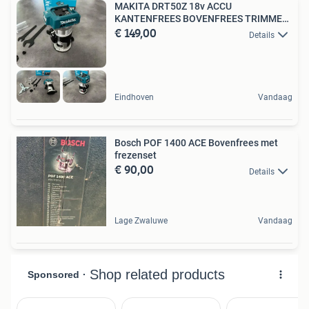
MAKITA DRT50Z 18v ACCU
KANTENFREES BOVENFREES TRIMMER
€ 149,00
BL LXT
Details
Eindhoven
Vandaag
Bosch POF 1400 ACE Bovenfrees met
frezenset
€ 90,00
Details
Lage Zwaluwe
Vandaag