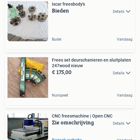
Iscar freesbody's
Bieden
Details
Budel
Vandaag
Frees set deurschanieren en sluitplaten
247wood nieuw
€ 175,00
Details
Nunspeet
Vandaag
CNC freesmachine | Open CNC
Zie omschrijving
Details
Bezoek website