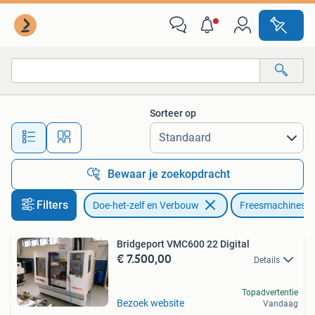
Gereedschap | Freesmachines
Sorteer op
Alle afstanden…
Bewaar je zoekopdracht
Filters
Doe-het-zelf en Verbouw
Freesmachines
Bridgeport VMC600 22 Digital
€ 7.500,00
Details
Topadvertentie
Bezoek website
Vandaag