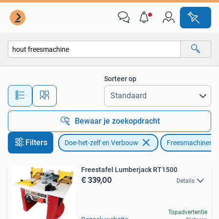
Gereedschap | Freesmachines
Sorteer op
Alle afstanden…
Bewaar je zoekopdracht
Filters
Doe-het-zelf en Verbouw
Freesmachines
Freestafel Lumberjack RT1500
€ 339,00
Details
Topadvertentie